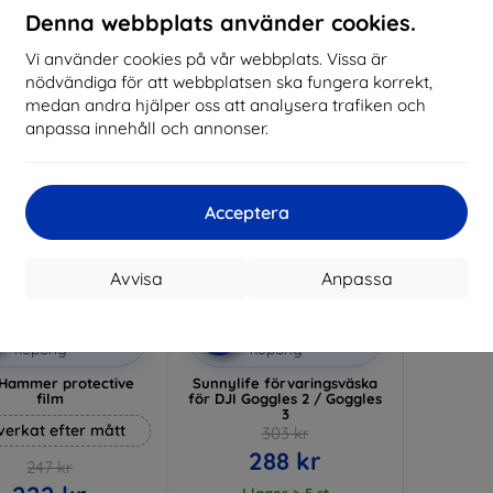
I lager 2 st
Denna webbplats använder cookies.
I lager > 5 st
I 
Vi använder cookies på vår webbplats. Vissa är
-5%
nödvändiga för att webbplatsen ska fungera korrekt,
medan andra hjälper oss att analysera trafiken och
anpassa innehåll och annonser.
Acceptera
Avvisa
Anpassa
Rabatt
Rabatt
%
-5%
med
EXTRA10
med
SMART5
kupong
kupong
Hammer protective
Sunnylife förvaringsväska
film
för DJI Goggles 2 / Goggles
3
lverkat efter mått
303 kr
288 kr
247 kr
I lager > 5 st