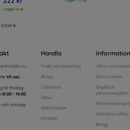
222 kr
I lager 4 st
 totalt
6
.
akt
Handla
Informatio
op4mobile.eu
Frakt och betalning
Våra varumärke
Blogg
Dina cookies
iv till oss
Cashback
Skydd av
till fredag:
personuppgifter
et
8:00 - 16:00
Retur
Reklamationspol
 och söndag:
Reklamation
Allmänna villkor
Kontakt
Blogg