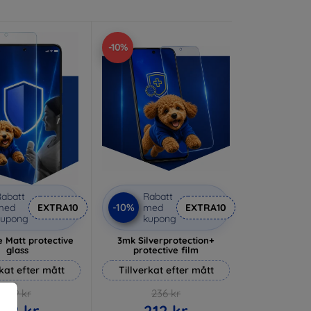
-10%
abatt
Rabatt
-10%
med
EXTRA10
med
EXTRA10
kupong
kupong
 Matt protective
3mk Silverprotection+
glass
protective film
rkat efter mått
Tillverkat efter mått
169 kr
236 kr
152 kr
212 kr