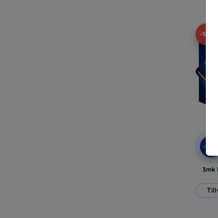
-10%
-10
3mk 
Til