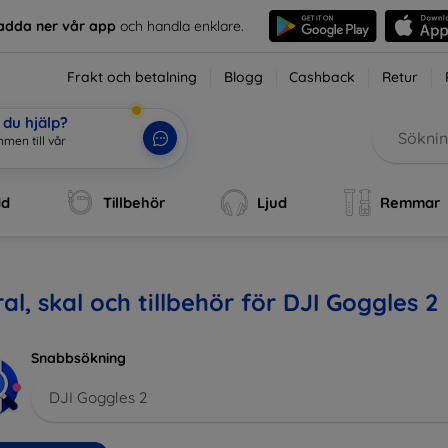
adda ner vår app
och handla enklare.
Frakt och betalning
Blogg
Cashback
Retur
du hjälp?
men till vår
dd
Tillbehör
Ljud
Remmar
al, skal och tillbehör för DJI Goggles 2
Snabbsökning
DJI Goggles 2