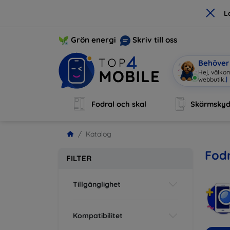
×
L
Grön energi
Skriv till oss
Behöver 
Hej, välkom
webbutik.
|
Fodral och skal
Skärmsky
Katalog
Fodr
FILTER
Tillgänglighet
Kompatibilitet