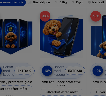
kommenderade
Bästsäljare
Billig
Dyrt
Nedsatt
-10%
-10%
Rabatt
Rabatt
R
%
-10%
-10%
med
EXTRA10
med
EXTRA10
kupong
kupong
vacy protective glass
3mk Anti-Shock protective
3mk Pure
glass
lverkat efter mått
Tillverkat efter mått
Tillve
258 kr
214 kr
232 kr
193 kr