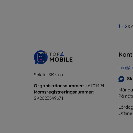
1
-
6
av
Kont
info@t
Shield-SK s.r.o.
Skr
Organisationsnummer:
46701494
Måndag 
Momsregistreringsnummer:
På nät
SK2023549671
Lördag
Offline