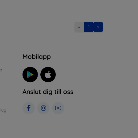
«
1
»
n
Mobilapp
n
Anslut dig till oss
icy