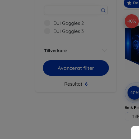
Re
-10%
DJI Goggles 2
DJI Goggles 3
Tillverkare
Avancerat filter
Resultat
6
-10
3mk Pri
Til