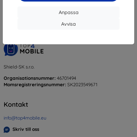
1
-
5
av totalt
5
.
Anpassa
«
1
»
Avvisa
Shield-SK s.r.o.
Organisationsnummer:
46701494
Momsregistreringsnummer:
SK2023549671
Kontakt
info@top4mobile.eu
Skriv till oss