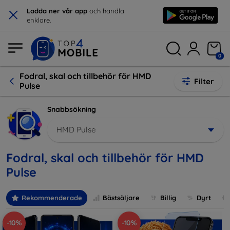
×
Ladda ner vår app
och handla
enklare.
0
Fodral, skal och tillbehör för HMD
Filter
Pulse
Snabbsökning
HMD Pulse
Fodral, skal och tillbehör för HMD
Pulse
Rekommenderade
Bästsäljare
Billig
Dyrt
-10%
-10%