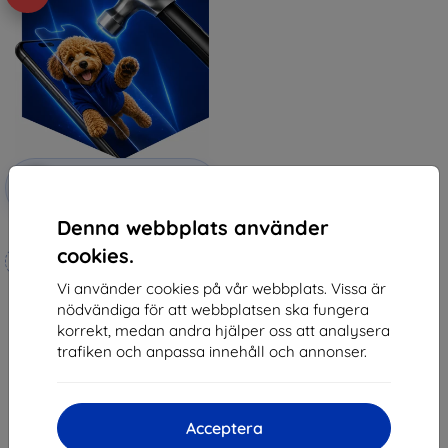
Rabatt
-10%
med
EXTRA10
kupong
Denna webbplats använder
3mk Hammer protective film
cookies.
Tillverkat efter mått
Vi använder cookies på vår webbplats. Vissa är
248 kr
nödvändiga för att webbplatsen ska fungera
223 kr
korrekt, medan andra hjälper oss att analysera
I lager 4 st
trafiken och anpassa innehåll och annonser.
Acceptera