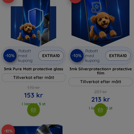
Rabatt
Rabatt
-10%
-10%
med
EXTRA10
med
EXTRA10
kupong
kupong
3mk Pure Matt protective glass
3mk Silverprotection+ protective
film
Tillverkat efter mått
Tillverkat efter mått
170 kr
237 kr
153 kr
213 kr
I lager > 5 st
I lager > 5 st
-10%