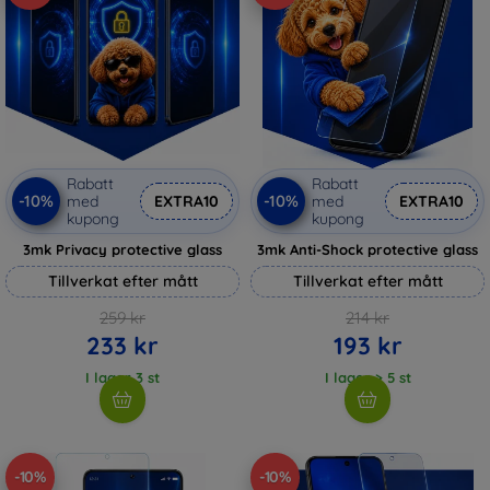
Rabatt
Rabatt
-10%
-10%
med
EXTRA10
med
EXTRA10
kupong
kupong
3mk Privacy protective glass
3mk Anti-Shock protective glass
Tillverkat efter mått
Tillverkat efter mått
259 kr
214 kr
233 kr
193 kr
I lager 3 st
I lager > 5 st
-10%
-10%