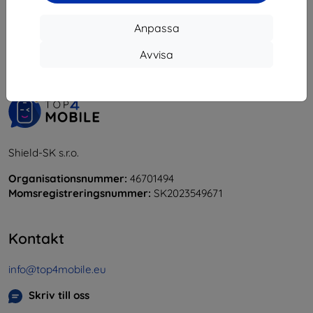
1
-
5
av totalt
5
.
Anpassa
«
1
»
Avvisa
Shield-SK s.r.o.
Organisationsnummer:
46701494
Momsregistreringsnummer:
SK2023549671
Kontakt
info@top4mobile.eu
Skriv till oss