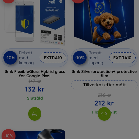
Rabatt
Rabatt
-10%
-10%
med
EXTRA10
med
EXTRA10
kupong
kupong
3mk FlexibleGlass Hybrid glass
3mk Silverprotection+ protective
for Google Pixel
film
147 kr
Tillverkat efter mått
132 kr
236 kr
Slutsåld
212 kr
I lager > 5 st
-10%