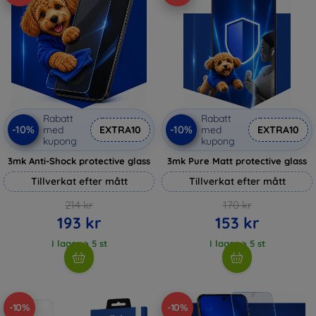
Rabatt
Rabatt
-10%
-10%
med
EXTRA10
med
EXTRA10
kupong
kupong
3mk Anti-Shock protective glass
3mk Pure Matt protective glass
Tillverkat efter mått
Tillverkat efter mått
214 kr
170 kr
193 kr
153 kr
I lager > 5 st
I lager > 5 st
-10%
-10%