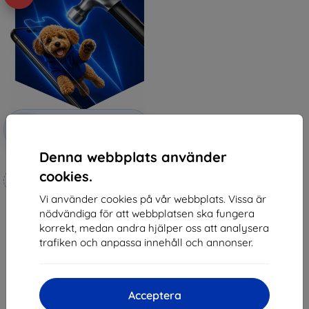
Rabatt
-10%
med
EXTRA10
kupong
Denna webbplats använder
3mk Hammer protective film
cookies.
Tillverkat efter mått
Vi använder cookies på vår webbplats. Vissa är
247 kr
nödvändiga för att webbplatsen ska fungera
222 kr
korrekt, medan andra hjälper oss att analysera
I lager 3 st
trafiken och anpassa innehåll och annonser.
Acceptera