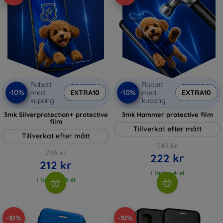
Rabatt
Rabatt
-10%
-10%
med
EXTRA10
med
EXTRA10
kupong
kupong
3mk Silverprotection+ protective
3mk Hammer protective film
film
Tillverkat efter mått
Tillverkat efter mått
247 kr
236 kr
222 kr
212 kr
I lager 4 st
I lager > 5 st
-10%
-10%