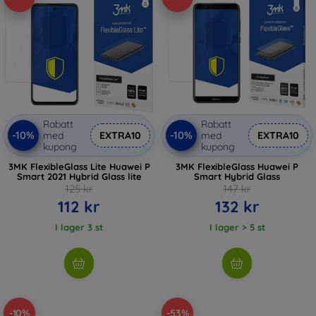
Rabatt
Rabatt
-10%
-10%
med
EXTRA10
med
EXTRA10
kupong
kupong
3MK FlexibleGlass Lite Huawei P
3MK FlexibleGlass Huawei P
Smart 2021 Hybrid Glass lite
Smart Hybrid Glass
125 kr
147 kr
112 kr
132 kr
I lager 3 st
I lager > 5 st
-10%
-53%