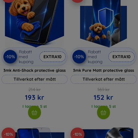
Rabatt
Rabatt
-10%
-10%
med
EXTRA10
med
EXTRA10
kupong
kupong
3mk Anti-Shock protective glass
3mk Pure Matt protective glass
Tillverkat efter mått
Tillverkat efter mått
214 kr
169 kr
193 kr
152 kr
I lager > 5 st
I lager > 5 st
-10%
-10%