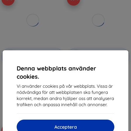
Rabatt
Rabatt
-10%
-10%
med
EXTRA10
med
EXTRA10
kupong
kupong
Denna webbplats använder
3MK FlexibleGlass Huawei P
TECH-PROTECT TPUCARBON
Smart 2021 Hybrid Glass
HUAWEI P SMART Plus 2019
cookies.
BLACK
147 kr
161 kr
132 kr
Vi använder cookies på vår webbplats. Vissa är
76 kr
nödvändiga för att webbplatsen ska fungera
I lager > 5 st
korrekt, medan andra hjälper oss att analysera
I lager 2 st
trafiken och anpassa innehåll och annonser.
Acceptera
-40%
-40%