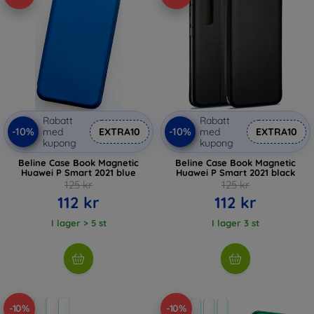
Rabatt
Rabatt
-10%
-10%
med
EXTRA10
med
EXTRA10
kupong
kupong
Beline Case Book Magnetic
Beline Case Book Magnetic
Huawei P Smart 2021 blue
Huawei P Smart 2021 black
125 kr
125 kr
112 kr
112 kr
I lager > 5 st
I lager 3 st
-10%
-10%