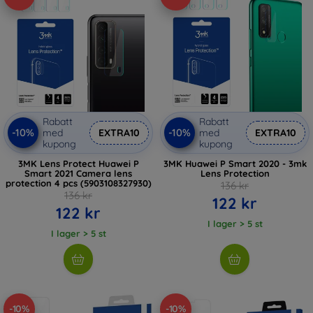
Rabatt
Rabatt
-10%
-10%
med
EXTRA10
med
EXTRA10
kupong
kupong
3MK Lens Protect Huawei P
3MK Huawei P Smart 2020 - 3mk
Smart 2021 Camera lens
Lens Protection
protection 4 pcs (5903108327930)
136 kr
136 kr
122 kr
122 kr
I lager > 5 st
I lager > 5 st
-10%
-10%