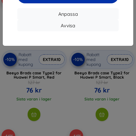
Anpassa
Avvisa
Rabatt
Rabatt
-10%
-10%
med
EXTRA10
med
EXTRA10
kupong
kupong
Beeyo Brads case Type2 for
Beeyo Brads case Type2 for
Huawei P Smart, Red
Huawei P Smart, Black
127 kr
127 kr
76 kr
76 kr
Sista varan i lager
Sista varan i lager