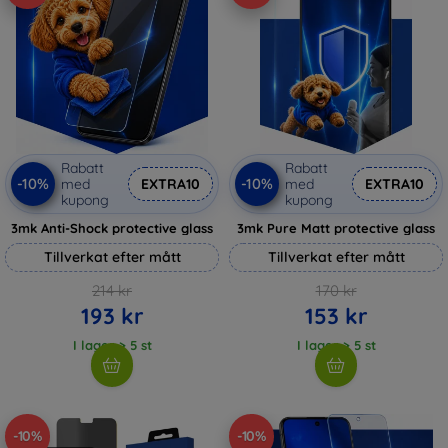
Rabatt
Rabatt
-10%
-10%
med
EXTRA10
med
EXTRA10
kupong
kupong
3mk Anti-Shock protective glass
3mk Pure Matt protective glass
Tillverkat efter mått
Tillverkat efter mått
214 kr
170 kr
193 kr
153 kr
I lager > 5 st
I lager > 5 st
-10%
-10%