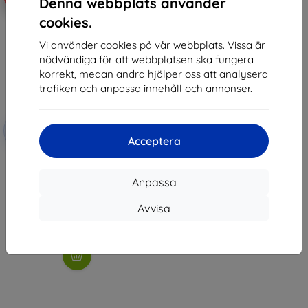
Denna webbplats använder
cookies.
Vi använder cookies på vår webbplats. Vissa är
nödvändiga för att webbplatsen ska fungera
korrekt, medan andra hjälper oss att analysera
trafiken och anpassa innehåll och annonser.
Rabatt
-10%
med
EXTRA10
Acceptera
kupong
3MK FlexibleGlass Huawei P20
Lite 2019 Hybrid Glass
Anpassa
147 kr
132 kr
Avvisa
I lager > 5 st