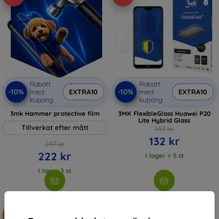
Rabatt
Rabatt
-10%
-10%
med
EXTRA10
med
EXTRA10
kupong
kupong
3mk Hammer protective film
3MK FlexibleGlass Huawei P20
Lite Hybrid Glass
Tillverkat efter mått
147 kr
132 kr
247 kr
222 kr
I lager > 5 st
I lager 3 st
-10%