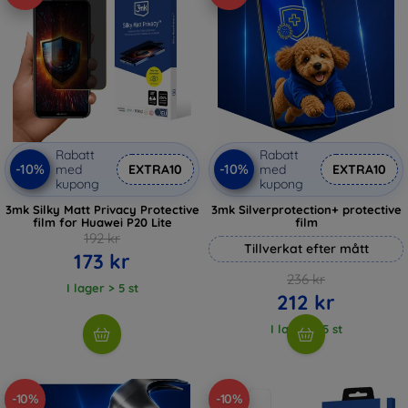
Rabatt
Rabatt
-10%
-10%
med
EXTRA10
med
EXTRA10
kupong
kupong
3mk Silky Matt Privacy Protective
3mk Silverprotection+ protective
film for Huawei P20 Lite
film
192 kr
Tillverkat efter mått
173 kr
236 kr
I lager > 5 st
212 kr
I lager > 5 st
-10%
-10%