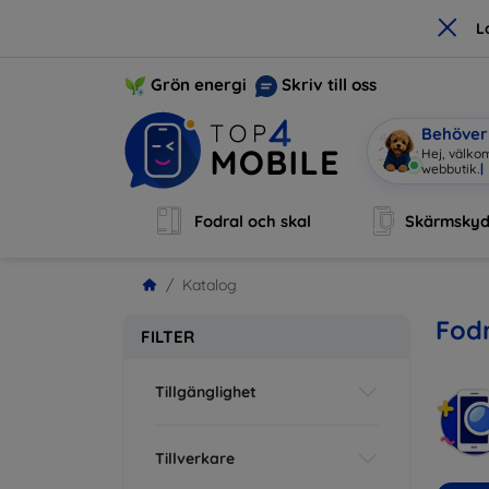
×
L
Grön energi
Skriv till oss
Behöver 
Hej, välko
Fodral och skal
Skärmsky
Katalog
Fodr
FILTER
Tillgänglighet
Tillverkare