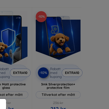
-10%
abatt
Rabatt
-10%
med
EXTRA10
med
EXTRA10
kupong
kupong
 Matt protective
3mk Silverprotection+
glass
protective film
rkat efter mått
Tillverkat efter mått
169 kr
236 kr
152 kr
212 kr