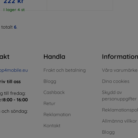
222 kr
I lager 4 st
 totalt
6
.
akt
Handla
Informatio
op4mobile.eu
Frakt och betalning
Våra varumärke
Blogg
Dina cookies
iv till oss
Cashback
Skydd av
till fredag:
personuppgifter
et
8:00 - 16:00
Retur
Reklamationspol
 och söndag:
Reklamation
Allmänna villkor
Kontakt
Blogg