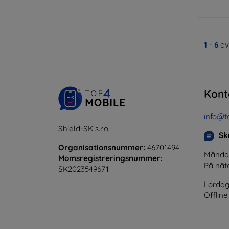
1
-
6
av
Kont
info@t
Shield-SK s.r.o.
Skr
Organisationsnummer:
46701494
Måndag 
Momsregistreringsnummer:
På nät
SK2023549671
Lördag
Offline