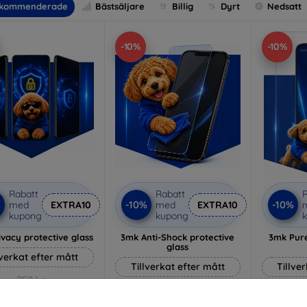
kommenderade
Bästsäljare
Billig
Dyrt
Nedsatt
-10%
-10%
Rabatt
Rabatt
R
%
-10%
-10%
med
EXTRA10
med
EXTRA10
kupong
kupong
vacy protective glass
3mk Anti-Shock protective
3mk Pure
glass
lverkat efter mått
Tillverkat efter mått
Tillve
258 kr
214 kr
232 kr
193 kr