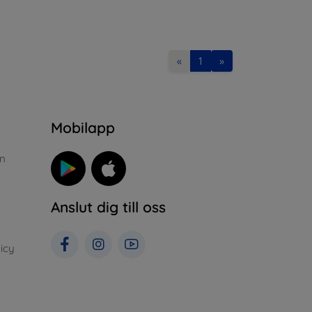
«
1
»
n
Mobilapp
n
Anslut dig till oss
icy