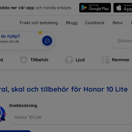
adda ner vår app
och handla enklare.
Frakt och betalning
Blogg
Cashback
Retur
du hjälp?
mmen till vår web
|
dd
Tillbehör
Ljud
Remmar
al, skal och tillbehör för Honor 10 Lite
Snabbsökning
Honor 10 Lite