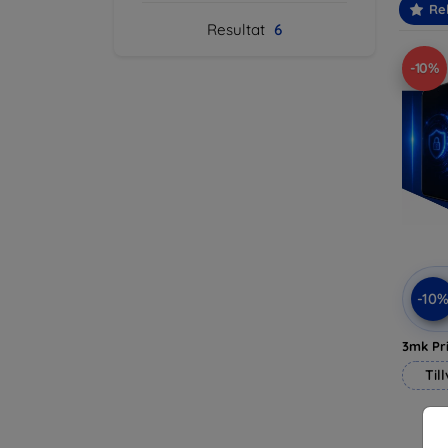
Re
Resultat
6
-10%
-10
3mk Pri
Til