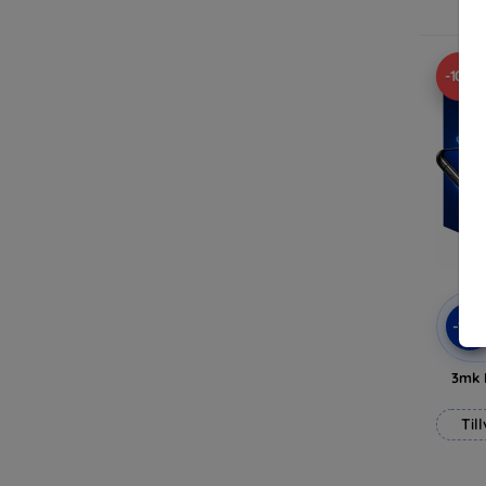
-10%
-10
3mk 
Til