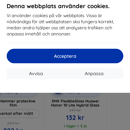
I lager 3 st
Denna webbplats använder cookies.
I lager > 5 st
I 
Vi använder cookies på vår webbplats. Vissa är
-10%
nödvändiga för att webbplatsen ska fungera korrekt,
medan andra hjälper oss att analysera trafiken och
anpassa innehåll och annonser.
Acceptera
Avvisa
Anpassa
Rabatt
Rabatt
%
-10%
med
EXTRA10
med
EXTRA10
kupong
kupong
Hammer protective
3MK FlexibleGlass Huawei
film
Honor 10 Lite Hybrid Glass
147 kr
lverkat efter mått
132 kr
247 kr
I lager > 5 st