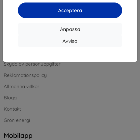
Reklamation
Acceptera
Kontakt
Information
Anpassa
Avvisa
Våra varumärken
Dina cookies
Skydd av personuppgifter
Reklamationspolicy
Allmänna villkor
Blogg
Kontakt
Grön energi
Mobilapp