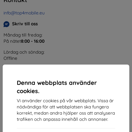
info@top4mobile.eu
Skriv till oss
Måndag till fredag:
På nätet
8:00 - 16:00
Lördag och söndag:
Offline
Handla
Denna webbplats använder
cookies.
Frakt och betalning
Vi använder cookies på vår webbplats. Vissa är
Blogg
nödvändiga för att webbplatsen ska fungera
Cashback
korrekt, medan andra hjälper oss att analysera
trafiken och anpassa innehåll och annonser.
Retur