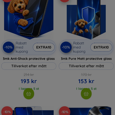
Rabatt
Rabatt
-10%
-10%
med
EXTRA10
med
EXTRA10
kupong
kupong
3mk Anti-Shock protective glass
3mk Pure Matt protective glass
Tillverkat efter mått
Tillverkat efter mått
214 kr
170 kr
193 kr
153 kr
I lager > 5 st
I lager > 5 st
-10%
-10%