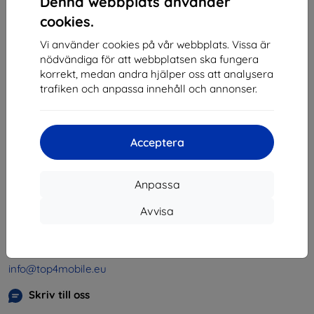
Denna webbplats använder
1
-
4
av totalt
4
.
cookies.
«
1
»
Vi använder cookies på vår webbplats. Vissa är
nödvändiga för att webbplatsen ska fungera
korrekt, medan andra hjälper oss att analysera
trafiken och anpassa innehåll och annonser.
Acceptera
Shield-SK s.r.o.
Organisationsnummer:
46701494
Anpassa
Momsregistreringsnummer:
SK2023549671
Avvisa
Kontakt
info@top4mobile.eu
Skriv till oss