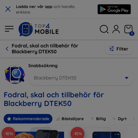
×
Ladda ner vår app
och handla
enklare.
0
Fodral, skal och tillbehör för
Filter
Blackberry DTEK50
Snabbsökning
Blackberry DTEK50
Fodral, skal och tillbehör för
Blackberry DTEK50
Rekommenderade
Bästsäljare
Billig
Dyrt
-10%
-10%