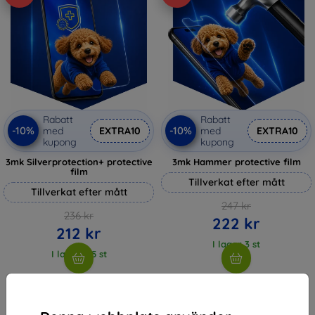
Rabatt
Rabatt
-10%
-10%
med
EXTRA10
med
EXTRA10
kupong
kupong
3mk Silverprotection+ protective
3mk Hammer protective film
film
Tillverkat efter mått
Tillverkat efter mått
247 kr
236 kr
222 kr
212 kr
I lager 3 st
I lager > 5 st