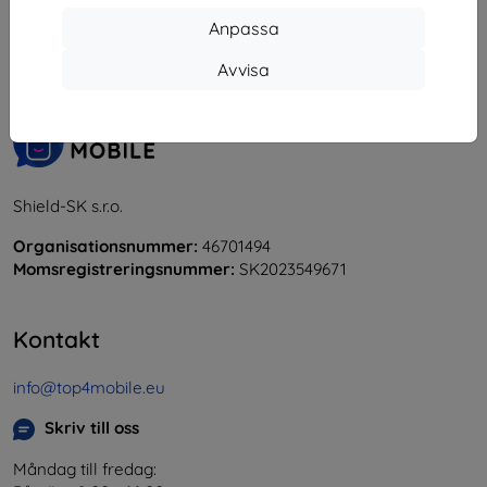
Anpassa
«
1
»
Avvisa
Shield-SK s.r.o.
Organisationsnummer:
46701494
Momsregistreringsnummer:
SK2023549671
Kontakt
info@top4mobile.eu
Skriv till oss
Måndag till fredag: