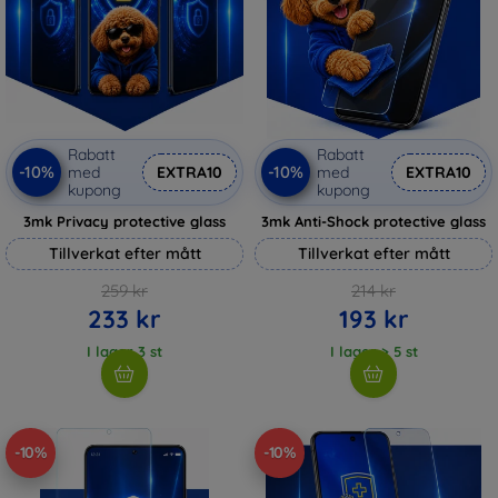
Rabatt
Rabatt
-10%
-10%
med
EXTRA10
med
EXTRA10
kupong
kupong
3mk Privacy protective glass
3mk Anti-Shock protective glass
Tillverkat efter mått
Tillverkat efter mått
259 kr
214 kr
233 kr
193 kr
I lager 3 st
I lager > 5 st
-10%
-10%