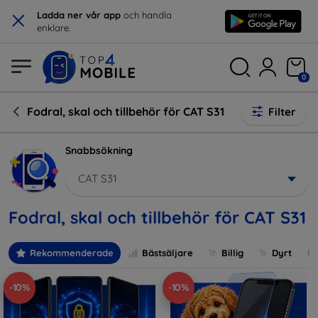
×
Ladda ner vår app
och handla
enklare.
0
Fodral, skal och tillbehör för CAT S31
Filter
Snabbsökning
CAT S31
Fodral, skal och tillbehör för CAT S31
Rekommenderade
Bästsäljare
Billig
Dyrt
-10%
-10%