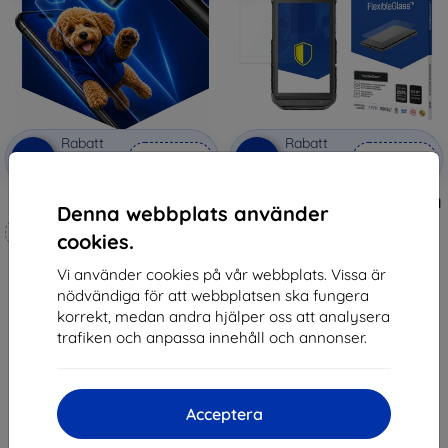
Rabatt
Rabatt
-10%
-10%
med
EXTRA10
med
EXTRA10
kupong
kupong
3mk Hammer protective film
3MK FlexibleGlass CAT S31 Hybrid
Denna webbplats använder
Glass
Tillverkat efter mått
148 kr
cookies.
133 kr
248 kr
Vi använder cookies på vår webbplats. Vissa är
223 kr
I lager > 5 st
nödvändiga för att webbplatsen ska fungera
korrekt, medan andra hjälper oss att analysera
I lager 4 st
trafiken och anpassa innehåll och annonser.
Acceptera
1
-
6
av totalt
6
.