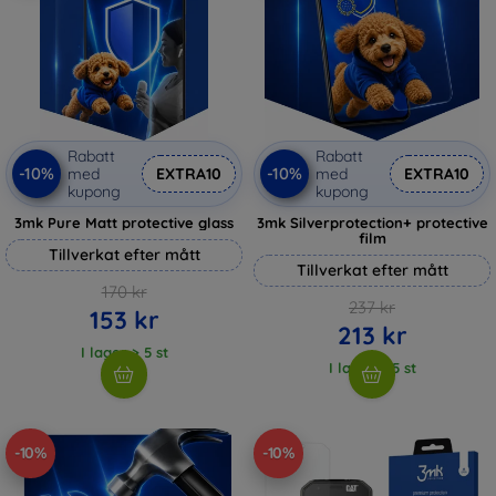
Rabatt
Rabatt
-10%
-10%
med
EXTRA10
med
EXTRA10
kupong
kupong
3mk Pure Matt protective glass
3mk Silverprotection+ protective
film
Tillverkat efter mått
Tillverkat efter mått
170 kr
237 kr
153 kr
213 kr
I lager > 5 st
I lager > 5 st
-10%
-10%