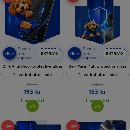
Rabatt
Rabatt
-10%
-10%
med
EXTRA10
med
EXTRA10
kupong
kupong
3mk Anti-Shock protective glass
3mk Pure Matt protective glass
Tillverkat efter mått
Tillverkat efter mått
214 kr
170 kr
193 kr
153 kr
I lager > 5 st
I lager > 5 st
-10%
-10%