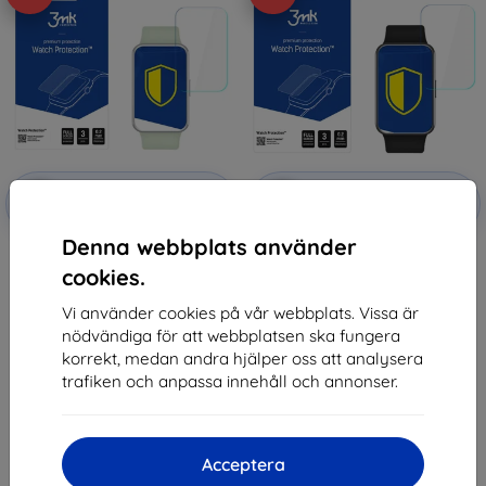
Rabatt
Rabatt
-10%
-10%
med
EXTRA10
med
EXTRA10
kupong
kupong
Denna webbplats använder
3MK Foil ARC Huawei Watch Fit
3MK Foil ARC Huawei Watch Fit
Elegant Fullscreen Foil
Fullscreen Foil
cookies.
147 kr
147 kr
132 kr
132 kr
Vi använder cookies på vår webbplats. Vissa är
nödvändiga för att webbplatsen ska fungera
I lager > 5 st
I lager 1 st
korrekt, medan andra hjälper oss att analysera
trafiken och anpassa innehåll och annonser.
Acceptera