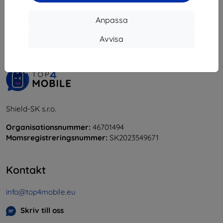
1
-
6
av totalt
6
.
Anpassa
«
1
»
Avvisa
Shield-SK s.r.o.
Organisationsnummer:
46701494
Momsregistreringsnummer:
SK2023549671
Kontakt
info@top4mobile.eu
Skriv till oss