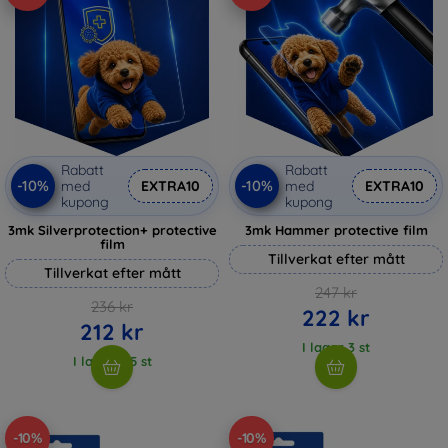
Rabatt
Rabatt
-10%
-10%
med
EXTRA10
med
EXTRA10
kupong
kupong
3mk Silverprotection+ protective
3mk Hammer protective film
film
Tillverkat efter mått
Tillverkat efter mått
247 kr
236 kr
222 kr
212 kr
I lager 3 st
I lager > 5 st
-10%
-10%