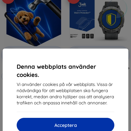
Rabatt
Rabatt
-10%
-10%
med
EXTRA10
med
EXTRA10
kupong
kupong
Denna webbplats använder
3mk Hammer protective film
3MK FlexibleGlass Garmin Enduro
Hybrid Glass (5903108363266)
cookies.
Tillverkat efter mått
148 kr
133 kr
Vi använder cookies på vår webbplats. Vissa är
248 kr
nödvändiga för att webbplatsen ska fungera
223 kr
I lager > 5 st
korrekt, medan andra hjälper oss att analysera
I lager 4 st
trafiken och anpassa innehåll och annonser.
Acceptera