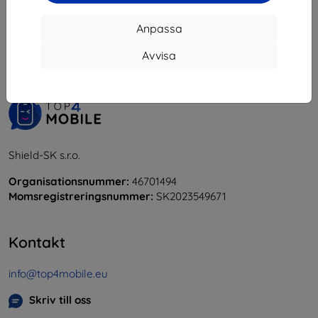
1
-
6
av totalt
6
.
Anpassa
«
1
»
Avvisa
Shield-SK s.r.o.
Organisationsnummer:
46701494
Momsregistreringsnummer:
SK2023549671
Kontakt
info@top4mobile.eu
Skriv till oss