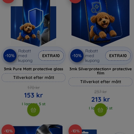
Rabatt
Rabatt
-10%
-10%
med
EXTRA10
med
EXTRA10
kupong
kupong
3mk Pure Matt protective glass
3mk Silverprotection+ protective
film
Tillverkat efter mått
Tillverkat efter mått
170 kr
237 kr
153 kr
213 kr
I lager > 5 st
I lager > 5 st
-10%
-10%