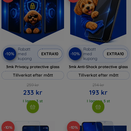
Rabatt
Rabatt
-10%
-10%
med
EXTRA10
med
EXTRA10
kupong
kupong
3mk Privacy protective glass
3mk Anti-Shock protective glass
Tillverkat efter mått
Tillverkat efter mått
259 kr
214 kr
233 kr
193 kr
I lager 3 st
I lager > 5 st
-10%
-10%