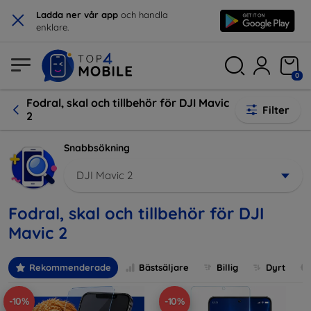
×
Ladda ner vår app
och handla
enklare.
0
Fodral, skal och tillbehör för DJI Mavic
Filter
2
Snabbsökning
DJI Mavic 2
Fodral, skal och tillbehör för DJI
Mavic 2
Rekommenderade
Bästsäljare
Billig
Dyrt
-10%
-10%