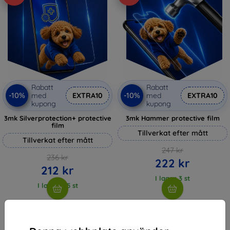
Rabatt
Rabatt
-10%
-10%
med
EXTRA10
med
EXTRA10
kupong
kupong
3mk Silverprotection+ protective
3mk Hammer protective film
film
Tillverkat efter mått
Tillverkat efter mått
247 kr
236 kr
222 kr
212 kr
I lager 3 st
I lager > 5 st