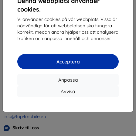
Denna webbplats använder
1
-
4
av totalt
4
.
cookies.
«
1
»
Vi använder cookies på vår webbplats. Vissa är
nödvändiga för att webbplatsen ska fungera
korrekt, medan andra hjälper oss att analysera
trafiken och anpassa innehåll och annonser.
Acceptera
Shield-SK s.r.o.
Organisationsnummer:
46701494
Anpassa
Momsregistreringsnummer:
SK2023549671
Avvisa
Kontakt
info@top4mobile.eu
Skriv till oss