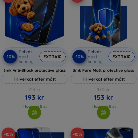
Rabatt
Rabatt
-10%
-10%
med
EXTRA10
med
EXTRA10
kupong
kupong
3mk Anti-Shock protective glass
3mk Pure Matt protective glass
Tillverkat efter mått
Tillverkat efter mått
214 kr
170 kr
193 kr
153 kr
I lager > 5 st
I lager > 5 st
-10%
-10%