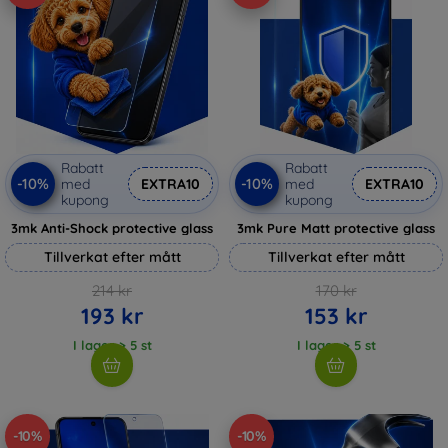
Rabatt
Rabatt
-10%
-10%
med
EXTRA10
med
EXTRA10
kupong
kupong
3mk Anti-Shock protective glass
3mk Pure Matt protective glass
Tillverkat efter mått
Tillverkat efter mått
214 kr
170 kr
193 kr
153 kr
I lager > 5 st
I lager > 5 st
-10%
-10%