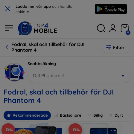
×
Ladda ner vår app
och handla
enklare.
0
Fodral, skal och tillbehör för DJI
Filter
Phantom 4
Snabbsökning
DJI Phantom 4
Fodral, skal och tillbehör för DJI
Phantom 4
Rekommenderade
Bästsäljare
Billig
Dyrt
-10%
-10%