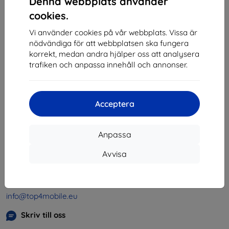
Denna webbplats använder
1
-
4
av totalt
4
.
cookies.
«
1
»
Vi använder cookies på vår webbplats. Vissa är
nödvändiga för att webbplatsen ska fungera
korrekt, medan andra hjälper oss att analysera
trafiken och anpassa innehåll och annonser.
Acceptera
Shield-SK s.r.o.
Organisationsnummer:
46701494
Anpassa
Momsregistreringsnummer:
SK2023549671
Avvisa
Kontakt
info@top4mobile.eu
Skriv till oss