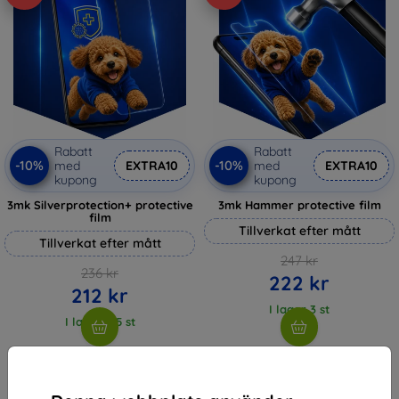
Rabatt
Rabatt
-10%
-10%
med
EXTRA10
med
EXTRA10
kupong
kupong
3mk Silverprotection+ protective
3mk Hammer protective film
film
Tillverkat efter mått
Tillverkat efter mått
247 kr
236 kr
222 kr
212 kr
I lager 3 st
I lager > 5 st