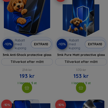
Rabatt
Rabatt
-10%
-10%
med
EXTRA10
med
EXTRA10
kupong
kupong
3mk Anti-Shock protective glass
3mk Pure Matt protective glass
Tillverkat efter mått
Tillverkat efter mått
214 kr
170 kr
193 kr
153 kr
I lager > 5 st
I lager > 5 st
-10%
-10%