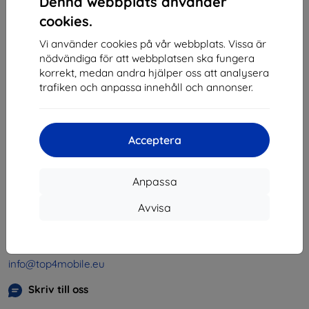
Denna webbplats använder
1
-
4
av totalt
4
.
cookies.
«
1
»
Vi använder cookies på vår webbplats. Vissa är
nödvändiga för att webbplatsen ska fungera
korrekt, medan andra hjälper oss att analysera
trafiken och anpassa innehåll och annonser.
Acceptera
Shield-SK s.r.o.
Organisationsnummer:
46701494
Anpassa
Momsregistreringsnummer:
SK2023549671
Avvisa
Kontakt
info@top4mobile.eu
Skriv till oss