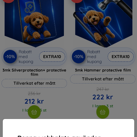
Rabatt
Rabatt
-10%
-10%
med
EXTRA10
med
EXTRA10
kupong
kupong
3mk Silverprotection+ protective
3mk Hammer protective film
film
Tillverkat efter mått
Tillverkat efter mått
247 kr
236 kr
222 kr
212 kr
I lager 3 st
I lager > 5 st