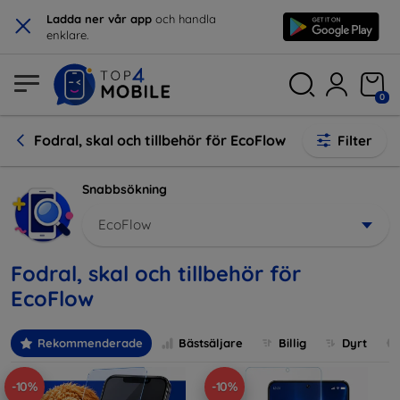
×
Ladda ner vår app
och handla
enklare.
0
Fodral, skal och tillbehör för EcoFlow
Filter
Snabbsökning
EcoFlow
Fodral, skal och tillbehör för
EcoFlow
Rekommenderade
Bästsäljare
Billig
Dyrt
-10%
-10%