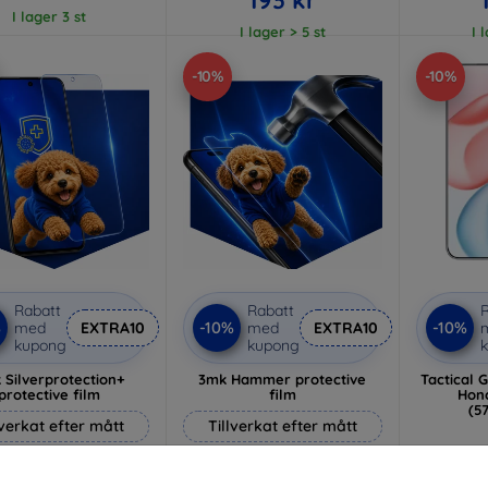
I lager 3 st
I lager > 5 st
I 
-10%
-10%
Rabatt
Rabatt
R
%
-10%
-10%
med
EXTRA10
med
EXTRA10
kupong
kupong
 Silverprotection+
3mk Hammer protective
Tactical 
protective film
film
Hon
(5
lverkat efter mått
Tillverkat efter mått
237 kr
248 kr
I