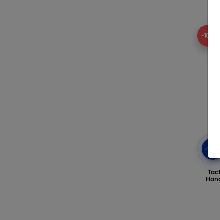
-10%
-10
Tact
Hono