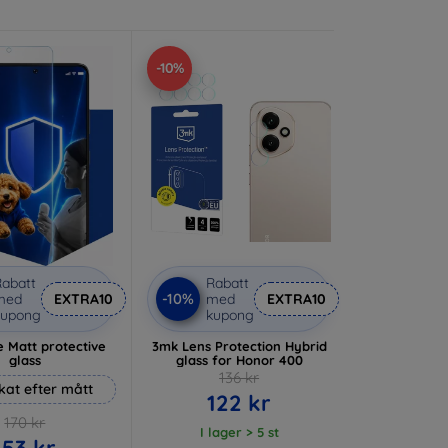
-10%
abatt
Rabatt
-10%
med
EXTRA10
med
EXTRA10
kupong
kupong
 Matt protective
3mk Lens Protection Hybrid
glass
glass for Honor 400
136 kr
rkat efter mått
122 kr
170 kr
I lager > 5 st
153 kr