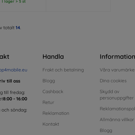
I lager > 5 st
v totalt
14
.
akt
Handla
Informatio
op4mobile.eu
Frakt och betalning
Våra varumärke
Blogg
Dina cookies
iv till oss
Cashback
Skydd av
till fredag:
personuppgifter
et
8:00 - 16:00
Retur
Reklamationspol
 och söndag:
Reklamation
Allmänna villkor
Kontakt
Blogg