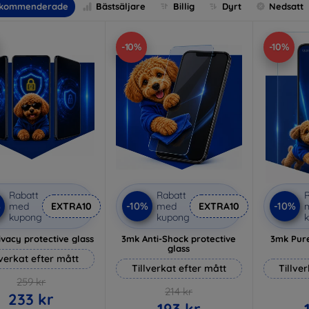
kommenderade
Bästsäljare
Billig
Dyrt
Nedsatt
-10%
-10%
Rabatt
Rabatt
R
%
-10%
-10%
med
EXTRA10
med
EXTRA10
kupong
kupong
vacy protective glass
3mk Anti-Shock protective
3mk Pure
glass
lverkat efter mått
Tillverkat efter mått
Tillve
259 kr
214 kr
233 kr
193 kr