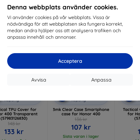
213 kr
223 kr
Denna webbplats använder cookies.
I lager > 5 st
I lager 4 st
Vi använder cookies på vår webbplats. Vissa är
-21%
-10%
nödvändiga för att webbplatsen ska fungera korrekt,
medan andra hjälper oss att analysera trafiken och
anpassa innehåll och annonser.
Acceptera
Avvisa
Anpassa
Rabatt
Rabatt
R
%
-10%
-10%
med
EXTRA10
med
EXTRA10
kupong
kupong
ical TPU Cover for
3mk Clear Case Smartphone
Tactical
r 400 Transparent
case for Honor 400
for H
(57983126830)
(5
136 kr
148 kr
107 kr
133 kr
Sista varan i lager