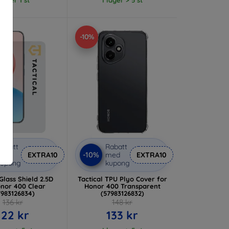
-10%
abatt
Rabatt
-10%
med
EXTRA10
med
EXTRA10
kupong
kupong
 Glass Shield 2.5D
Tactical TPU Plyo Cover for
onor 400 Clear
Honor 400 Transparent
7983126834)
(57983126832)
136 kr
148 kr
122 kr
133 kr