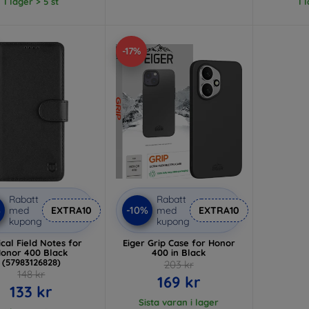
I lager > 5 st
I 
-17%
Rabatt
Rabatt
%
-10%
med
EXTRA10
med
EXTRA10
kupong
kupong
ical Field Notes for
Eiger Grip Case for Honor
onor 400 Black
400 in Black
(57983126828)
203 kr
148 kr
169 kr
133 kr
Sista varan i lager