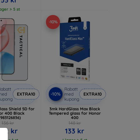
lager > 5 st
-10%
abatt
Rabatt
-10%
med
EXTRA10
med
EXTRA10
kupong
kupong
Glass Shield 5D for
3mk HardGlass Max Black
or 400 Black
Tempered glass for Honor
7983126836)
400
136 kr
148 kr
122 kr
133 kr
 lager 1 st
I lager > 5 st