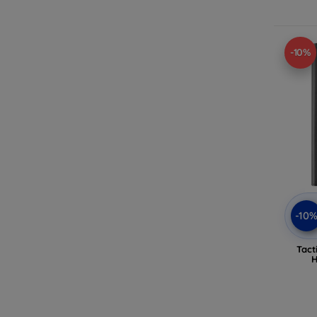
-10%
-10
Tact
H