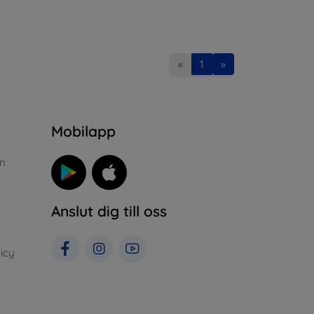
«
1
»
n
Mobilapp
n
Anslut dig till oss
icy