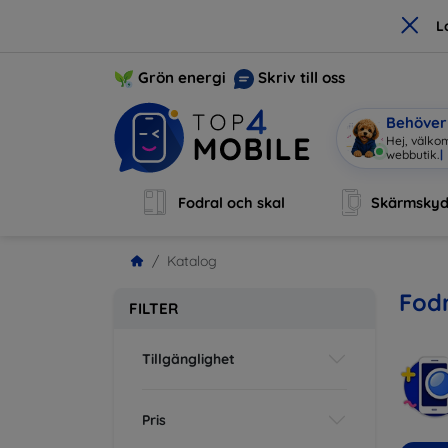
×
L
Grön energi
Skriv till oss
Behöver 
Hej, välkom
webbuti
|
Fodral och skal
Skärmsky
Katalog
Fodr
FILTER
Tillgänglighet
Pris