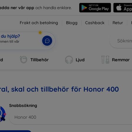
adda ner vår app
och handla enklare.
Frakt och betalning
Blogg
Cashback
Retur
du hjälp?
men till vår
dd
Tillbehör
Ljud
Remmar
al, skal och tillbehör för Honor 400
Snabbsökning
Honor 400