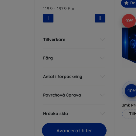
Re
118.9
-
187.9
Eur
-10%
Tillverkare
Färg
Antal i förpackning
-10
Povrchová úprava
3mk Pri
Hrúbka skla
Til
Avancerat filter