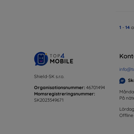
1
-
14
a
Kont
info@t
Shield-SK s.r.o.
Skr
Organisationsnummer:
46701494
Måndag 
Momsregistreringsnummer:
På nät
SK2023549671
Lördag
Offline