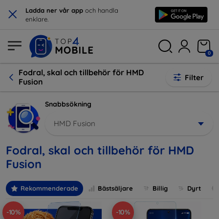
×
Ladda ner vår app
och handla
enklare.
0
Fodral, skal och tillbehör för HMD
Filter
Fusion
Snabbsökning
HMD Fusion
Fodral, skal och tillbehör för HMD
Fusion
Rekommenderade
Bästsäljare
Billig
Dyrt
-10%
-10%