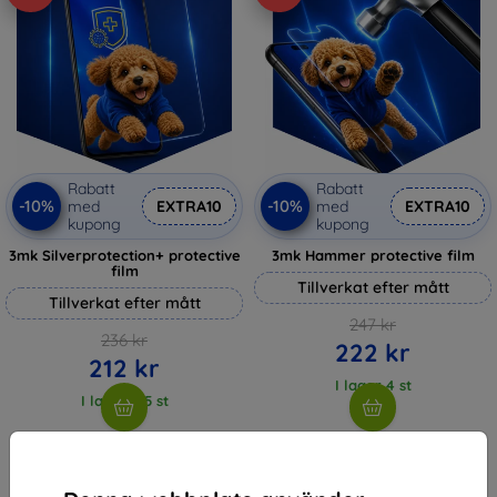
Rabatt
Rabatt
-10%
-10%
med
EXTRA10
med
EXTRA10
kupong
kupong
3mk Silverprotection+ protective
3mk Hammer protective film
film
Tillverkat efter mått
Tillverkat efter mått
247 kr
236 kr
222 kr
212 kr
I lager 4 st
I lager > 5 st