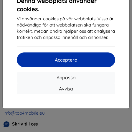
Denna webbplats använder
1
-
4
av totalt
4
.
cookies.
«
1
»
Vi använder cookies på vår webbplats. Vissa är
nödvändiga för att webbplatsen ska fungera
korrekt, medan andra hjälper oss att analysera
trafiken och anpassa innehåll och annonser.
Acceptera
Shield-SK s.r.o.
Organisationsnummer:
46701494
Anpassa
Momsregistreringsnummer:
SK2023549671
Avvisa
Kontakt
info@top4mobile.eu
Skriv till oss