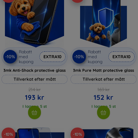
Rabatt
Rabatt
-10%
-10%
med
EXTRA10
med
EXTRA10
kupong
kupong
3mk Anti-Shock protective glass
3mk Pure Matt protective glass
Tillverkat efter mått
Tillverkat efter mått
214 kr
169 kr
193 kr
152 kr
I lager > 5 st
I lager > 5 st
-10%
-10%