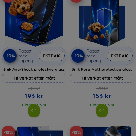
Rabatt
Rabatt
-10%
-10%
med
EXTRA10
med
EXTRA10
kupong
kupong
3mk Anti-Shock protective glass
3mk Pure Matt protective glass
Tillverkat efter mått
Tillverkat efter mått
214 kr
170 kr
193 kr
153 kr
I lager > 5 st
I lager > 5 st
-10%
-10%