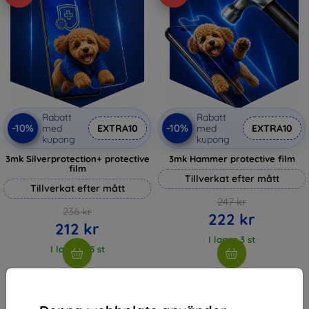
Rabatt
Rabatt
-10%
-10%
med
EXTRA10
med
EXTRA10
kupong
kupong
3mk Silverprotection+ protective
3mk Hammer protective film
film
Tillverkat efter mått
Tillverkat efter mått
247 kr
236 kr
222 kr
212 kr
I lager 3 st
I lager > 5 st