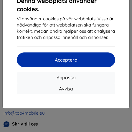
Denna webbplats använder
1
-
4
av totalt
4
.
cookies.
«
1
»
Vi använder cookies på vår webbplats. Vissa är
nödvändiga för att webbplatsen ska fungera
korrekt, medan andra hjälper oss att analysera
trafiken och anpassa innehåll och annonser.
Acceptera
Shield-SK s.r.o.
Organisationsnummer:
46701494
Anpassa
Momsregistreringsnummer:
SK2023549671
Avvisa
Kontakt
info@top4mobile.eu
Skriv till oss