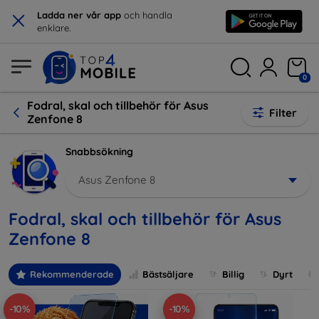
×
Ladda ner vår app
och handla
enklare.
0
Fodral, skal och tillbehör för Asus
Filter
Zenfone 8
Snabbsökning
Asus Zenfone 8
Fodral, skal och tillbehör för Asus
Zenfone 8
Rekommenderade
Bästsäljare
Billig
Dyrt
-10%
-10%