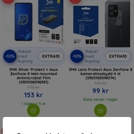
Rabatt
Rabatt
-10%
-10%
med
EXTRA10
med
EXTRA10
kupong
kupong
3MK Silver Protect + Asus
3MK Lens Protect Asus Zenfone 8
Zenfone 8 Wet-mounted
kameralinsskydd 4 st
Antimicrobial Film
(5903108398374)
(5903108398381)
125 kr
170 kr
99 kr
153 kr
Sista varan i lager
I lager > 5 st
-10%
-10%