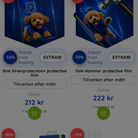
Rabatt
Rabatt
-10%
-10%
med
EXTRA10
med
EXTRA10
kupong
kupong
3mk Silverprotection+ protective
3mk Hammer protective film
film
Tillverkat efter mått
Tillverkat efter mått
247 kr
236 kr
222 kr
212 kr
I lager 3 st
I lager > 5 st
-10%
-21%