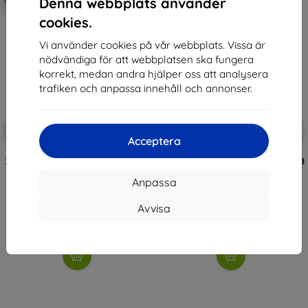
Denna webbplats använder
cookies.
Vi använder cookies på vår webbplats. Vissa är
nödvändiga för att webbplatsen ska fungera
korrekt, medan andra hjälper oss att analysera
trafiken och anpassa innehåll och annonser.
Rabatt
Rabatt
-10%
-10%
med
EXTRA10
med
EXTRA10
Acceptera
kupong
kupong
3MK Foil ARC+ FS Asus Zenfone 8
3MK FlexibleGlass Asus Zenfone 8
Fullscreen Foil
Hybrid Glas
Anpassa
159 kr
147 kr
143 kr
132 kr
Avvisa
I lager > 5 st
I lager > 5 st