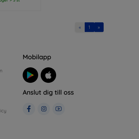
«
1
»
n
Mobilapp
n
Anslut dig till oss
icy