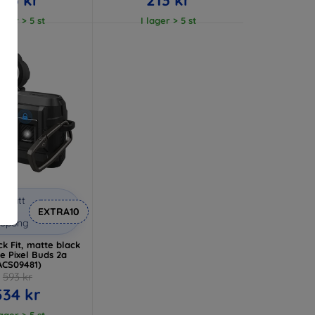
lager > 5 st
I lager > 5 st
abatt
med
EXTRA10
kupong
k Fit, matte black
e Pixel Buds 2a
ACS09481)
593 kr
534 kr
lager > 5 st