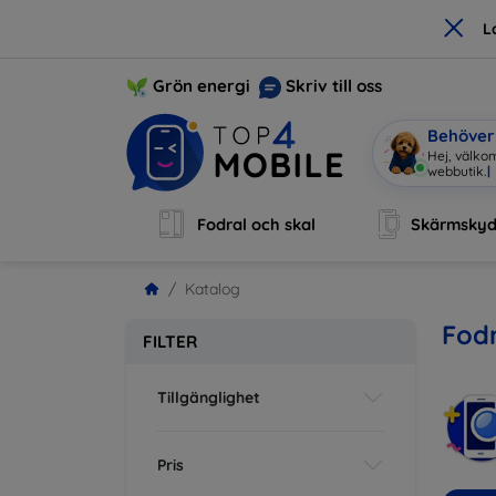
×
L
Grön energi
Skriv till oss
Behöver 
Hej, välko
Fodral och skal
Skärmsky
Katalog
Fodr
FILTER
Tillgänglighet
Pris