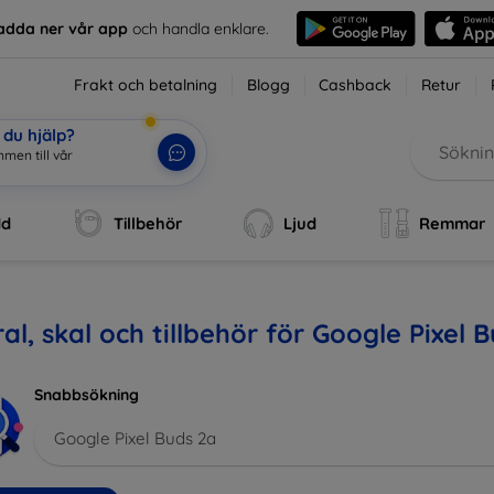
adda ner vår app
och handla enklare.
Frakt och betalning
Blogg
Cashback
Retur
du hjälp?
mmen till vår webbu
|
dd
Tillbehör
Ljud
Remmar
al, skal och tillbehör för Google Pixel 
Snabbsökning
Google Pixel Buds 2a