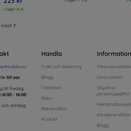
223 kr
I lager 4 st
 totalt
7
.
akt
Handla
Informatio
op4mobile.eu
Frakt och betalning
Våra varumärke
Blogg
Dina cookies
iv till oss
Cashback
Skydd av
till fredag:
personuppgifter
et
8:00 - 16:00
Retur
Reklamationspol
 och söndag:
Reklamation
Allmänna villkor
Kontakt
Blogg