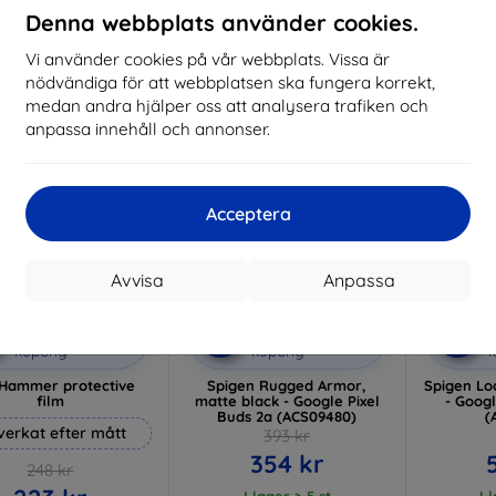
I lager 3 st
Denna webbplats använder cookies.
I lager > 5 st
I 
Vi använder cookies på vår webbplats. Vissa är
-10%
-10%
nödvändiga för att webbplatsen ska fungera korrekt,
medan andra hjälper oss att analysera trafiken och
anpassa innehåll och annonser.
Acceptera
Avvisa
Anpassa
Rabatt
Rabatt
R
%
-10%
-10%
med
EXTRA10
med
EXTRA10
kupong
kupong
Hammer protective
Spigen Rugged Armor,
Spigen Loc
film
matte black - Google Pixel
- Googl
Buds 2a (ACS09480)
(
lverkat efter mått
393 kr
354 kr
248 kr
I lager > 5 st
I 