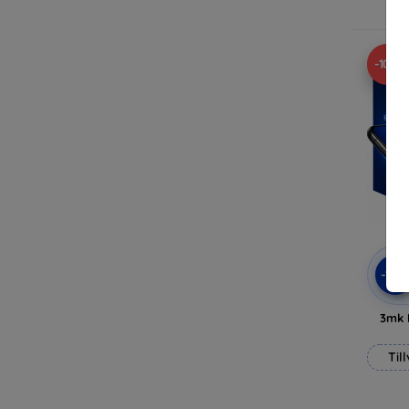
-10%
-10
3mk 
Til