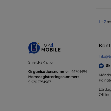
1
-
7
av
Kont
info@t
Shield-SK s.r.o.
Skr
Organisationsnummer:
46701494
Måndag 
Momsregistreringsnummer:
På nät
SK2023549671
Lördag
Offline