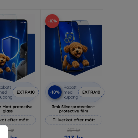
-10%
abatt
Rabatt
-10%
med
EXTRA10
med
EXTRA10
kupong
kupong
 Matt protective
3mk Silverprotection+
glass
protective film
rkat efter mått
Tillverkat efter mått
170 kr
237 kr
153 kr
213 kr