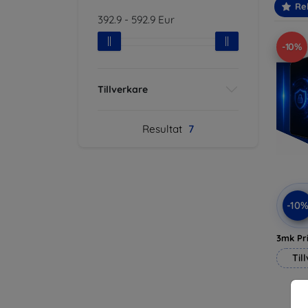
Re
392.9
-
592.9
Eur
-10%
Tillverkare
Resultat
7
-10
3mk Pri
Til