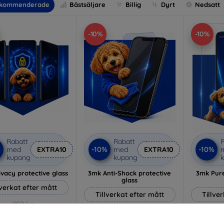
kommenderade
Bästsäljare
Billig
Dyrt
Nedsatt
-10%
-10%
Rabatt
Rabatt
R
%
-10%
-10%
med
EXTRA10
med
EXTRA10
kupong
kupong
vacy protective glass
3mk Anti-Shock protective
3mk Pure
glass
lverkat efter mått
Tillverkat efter mått
Tillve
259 kr
214 kr
233 kr
193 kr