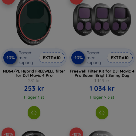
Rabatt
Rabatt
-10%
-10%
med
EXTRA10
med
EXTRA10
kupong
kupong
ND64/PL Hybrid FREEWELL filter
Freewell Filter Kit for DJI Mavic 4
for DJI Mavic 4 Pro
Pro Super Bright Sunny Day
281 kr
1 149 kr
253 kr
1 034 kr
I lager 1 st
I lager > 5 st
-10%
-10%