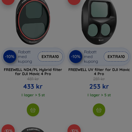
Rabatt
Rabatt
-10%
-10%
med
EXTRA10
med
EXTRA10
kupong
kupong
FREEWELL ND4/PL Hybrid filter
FREEWELL UV filter for DJI Mavic
for DJI Mavic 4 Pro
4 Pro
481 kr
281 kr
433 kr
253 kr
I lager > 5 st
I lager > 5 st
-10%
-10%