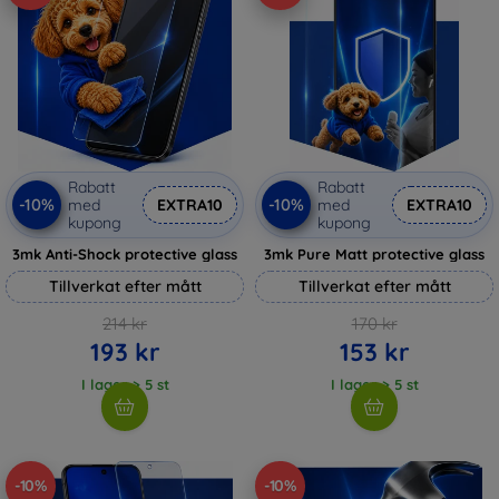
Rabatt
Rabatt
-10%
-10%
med
EXTRA10
med
EXTRA10
kupong
kupong
3mk Anti-Shock protective glass
3mk Pure Matt protective glass
Tillverkat efter mått
Tillverkat efter mått
214 kr
170 kr
193 kr
153 kr
I lager > 5 st
I lager > 5 st
-10%
-10%