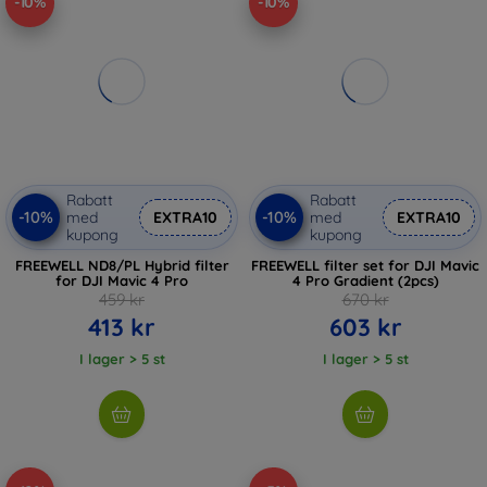
-10%
-10%
Rabatt
Rabatt
-10%
-10%
med
EXTRA10
med
EXTRA10
kupong
kupong
FREEWELL ND8/PL Hybrid filter
FREEWELL filter set for DJI Mavic
for DJI Mavic 4 Pro
4 Pro Gradient (2pcs)
459 kr
670 kr
413 kr
603 kr
I lager > 5 st
I lager > 5 st