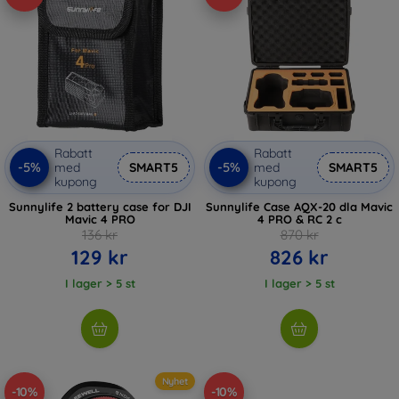
Rabatt
Rabatt
-5%
-5%
med
SMART5
med
SMART5
kupong
kupong
Sunnylife 2 battery case for DJI
Sunnylife Case AQX-20 dla Mavic
Mavic 4 PRO
4 PRO & RC 2 c
136 kr
870 kr
129 kr
826 kr
I lager > 5 st
I lager > 5 st
Nyhet
-10%
-10%