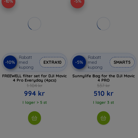
-10%
-5%
Rabatt
Rabatt
-10%
-5%
med
EXTRA10
med
SMART5
kupong
kupong
FREEWELL filter set for DJI Mavic
Sunnylife Bag for the DJI Mavic
4 Pro Everyday (4pcs)
4 PRO
1 104 kr
537 kr
994 kr
510 kr
I lager > 5 st
I lager 3 st