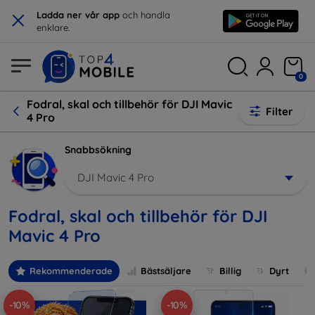
×
Ladda ner vår app
och handla
enklare.
0
Fodral, skal och tillbehör för DJI Mavic
Filter
4 Pro
Snabbsökning
DJI Mavic 4 Pro
Fodral, skal och tillbehör för DJI
Mavic 4 Pro
Rekommenderade
Bästsäljare
Billig
Dyrt
-10%
-10%