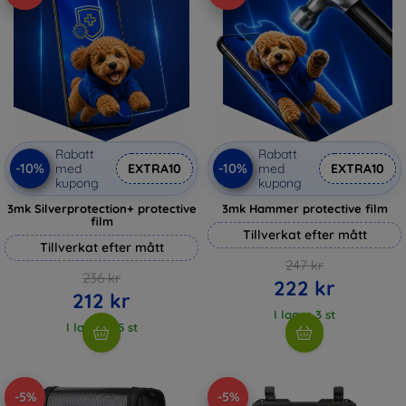
Rabatt
Rabatt
-10%
-10%
med
EXTRA10
med
EXTRA10
kupong
kupong
3mk Silverprotection+ protective
3mk Hammer protective film
film
Tillverkat efter mått
Tillverkat efter mått
247 kr
236 kr
222 kr
212 kr
I lager 3 st
I lager > 5 st
-5%
-5%