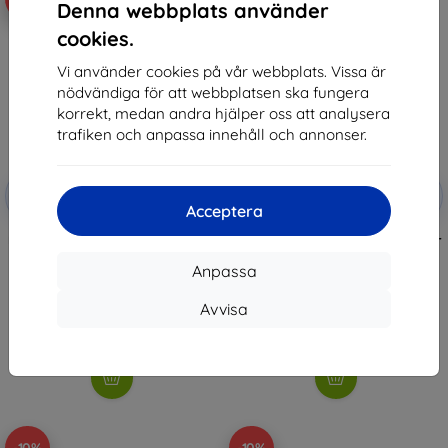
Denna webbplats använder
cookies.
Vi använder cookies på vår webbplats. Vissa är
nödvändiga för att webbplatsen ska fungera
korrekt, medan andra hjälper oss att analysera
trafiken och anpassa innehåll och annonser.
Rabatt
Rabatt
-10%
-10%
med
EXTRA10
med
EXTRA10
Acceptera
kupong
kupong
FREEWELL Split ND64/ND32 filter
FREEWELL Glow Mist 1/4 filter for
for DJI Mavic 4 Pro
DJI Mavic 4 Pro
Anpassa
459 kr
481 kr
413 kr
433 kr
Avvisa
I lager > 5 st
I lager > 5 st