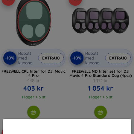
Rabatt
Rabatt
-10%
-10%
med
EXTRA10
med
EXTRA10
kupong
kupong
FREEWELL CPL filter for DJI Mavic
FREEWELL ND filter set for DJI
4 Pro
Mavic 4 Pro Standard Day (4pcs)
448 kr
1 171 kr
403 kr
1 054 kr
I lager > 5 st
I lager > 5 st
-10%
-10%