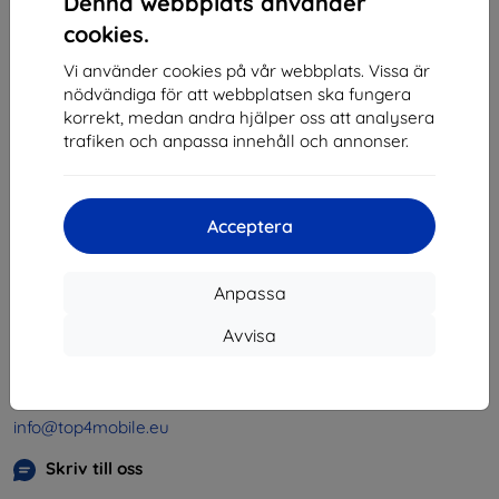
Denna webbplats använder
1
-
4
av totalt
4
.
cookies.
«
1
»
Vi använder cookies på vår webbplats. Vissa är
nödvändiga för att webbplatsen ska fungera
korrekt, medan andra hjälper oss att analysera
trafiken och anpassa innehåll och annonser.
Acceptera
Shield-SK s.r.o.
Organisationsnummer:
46701494
Anpassa
Momsregistreringsnummer:
SK2023549671
Avvisa
Kontakt
info@top4mobile.eu
Skriv till oss