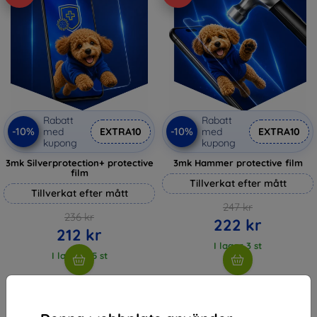
Rabatt
Rabatt
-10%
-10%
med
EXTRA10
med
EXTRA10
kupong
kupong
3mk Silverprotection+ protective
3mk Hammer protective film
film
Tillverkat efter mått
Tillverkat efter mått
247 kr
236 kr
222 kr
212 kr
I lager 3 st
I lager > 5 st