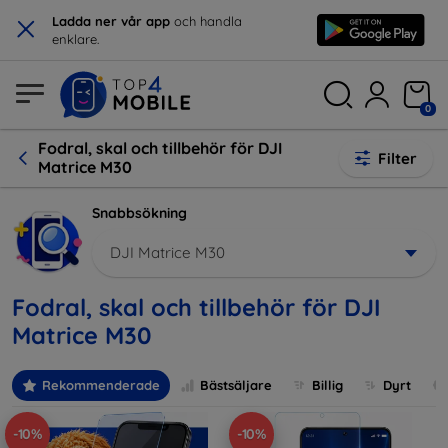
×
Ladda ner vår app
och handla
enklare.
0
Fodral, skal och tillbehör för DJI
Filter
Matrice M30
Snabbsökning
DJI Matrice M30
Fodral, skal och tillbehör för DJI
Matrice M30
Rekommenderade
Bästsäljare
Billig
Dyrt
-10%
-10%