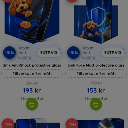
Rabatt
Rabatt
-10%
-10%
med
EXTRA10
med
EXTRA10
kupong
kupong
3mk Anti-Shock protective glass
3mk Pure Matt protective glass
Tillverkat efter mått
Tillverkat efter mått
214 kr
170 kr
193 kr
153 kr
I lager > 5 st
I lager > 5 st
-10%
-10%