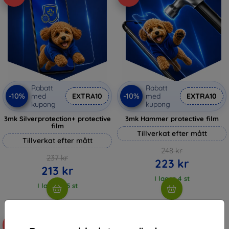
Rabatt
Rabatt
-10%
-10%
med
EXTRA10
med
EXTRA10
kupong
kupong
3mk Silverprotection+ protective
3mk Hammer protective film
film
Tillverkat efter mått
Tillverkat efter mått
248 kr
237 kr
223 kr
213 kr
I lager 4 st
I lager > 5 st
-10%
-10%