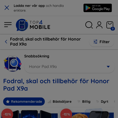
×
Ladda ner vår app
och handla
enklare.
0
Fodral, skal och tillbehör för Honor
Filter
Pad X9a
Snabbsökning
Honor Pad X9a
Fodral, skal och tillbehör för Honor
Pad X9a
Rekommenderade
Bästsäljare
Billig
Dyrt
-10%
-10%