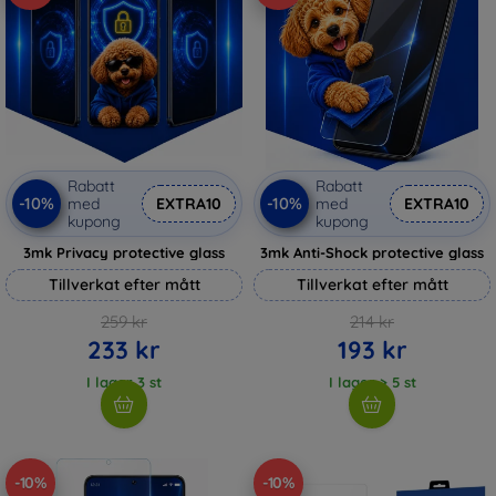
Rabatt
Rabatt
-10%
-10%
med
EXTRA10
med
EXTRA10
kupong
kupong
3mk Privacy protective glass
3mk Anti-Shock protective glass
Tillverkat efter mått
Tillverkat efter mått
259 kr
214 kr
233 kr
193 kr
I lager 3 st
I lager > 5 st
-10%
-10%