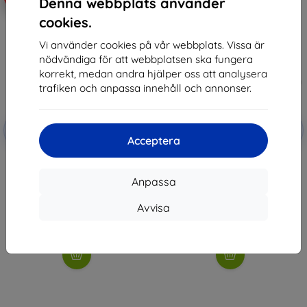
Denna webbplats använder
cookies.
Vi använder cookies på vår webbplats. Vissa är
nödvändiga för att webbplatsen ska fungera
korrekt, medan andra hjälper oss att analysera
trafiken och anpassa innehåll och annonser.
Rabatt
Rabatt
-10%
-10%
med
EXTRA10
med
EXTRA10
Acceptera
kupong
kupong
3mk Hardy Fusion Hybrid glass
3mk FlexibleGlass Pro Hybrid
for Honor Pad X9 / X9a
glass for Honor Pad X9 / X9a
Anpassa
315 kr
437 kr
283 kr
393 kr
Avvisa
I lager > 5 st
I lager > 5 st