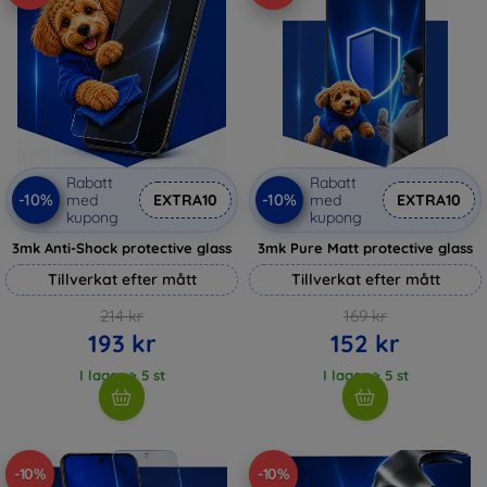
Rabatt
Rabatt
-10%
-10%
med
EXTRA10
med
EXTRA10
kupong
kupong
3mk Anti-Shock protective glass
3mk Pure Matt protective glass
Tillverkat efter mått
Tillverkat efter mått
214 kr
169 kr
193 kr
152 kr
I lager > 5 st
I lager > 5 st
-10%
-10%