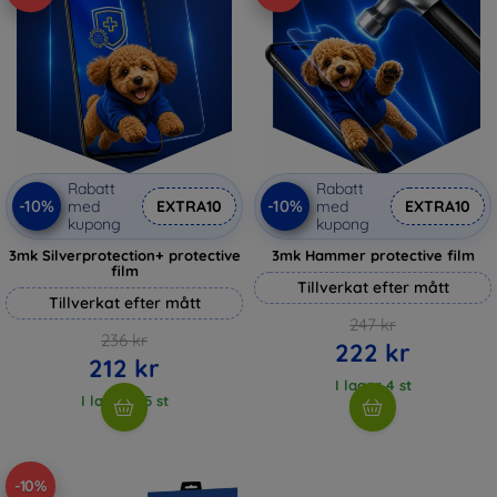
Rabatt
Rabatt
-10%
-10%
med
EXTRA10
med
EXTRA10
kupong
kupong
3mk Silverprotection+ protective
3mk Hammer protective film
film
Tillverkat efter mått
Tillverkat efter mått
247 kr
236 kr
222 kr
212 kr
I lager 4 st
I lager > 5 st
-10%