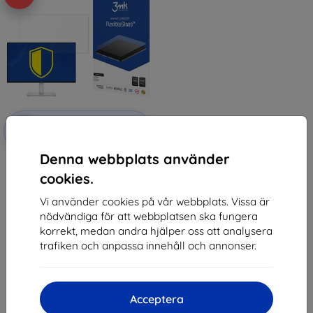
Rabatt
-10%
med
EXTRA10
kupong
Denna webbplats använder
3mk FlexibleGlass Hybrid glass
for Dell S2425HS
cookies.
414 kr
373 kr
Vi använder cookies på vår webbplats. Vissa är
nödvändiga för att webbplatsen ska fungera
I lager > 5 st
korrekt, medan andra hjälper oss att analysera
trafiken och anpassa innehåll och annonser.
Acceptera