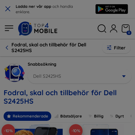
×
Ladda ner vår app
och handla
enklare.
0
Fodral, skal och tillbehör för Dell
Filter
S2425HS
Snabbsökning
Dell S2425HS
Fodral, skal och tillbehör för Dell
S2425HS
Rekommenderade
Bästsäljare
Billig
Dyrt
-10%
-10%