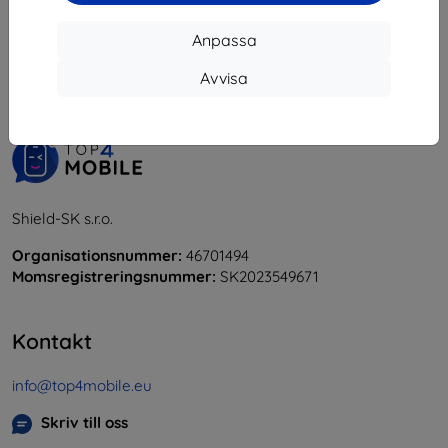
1
-
5
av totalt
5
.
Anpassa
«
1
»
Avvisa
Shield-SK s.r.o.
Organisationsnummer:
46701494
Momsregistreringsnummer:
SK2023549671
Kontakt
info@top4mobile.eu
Skriv till oss