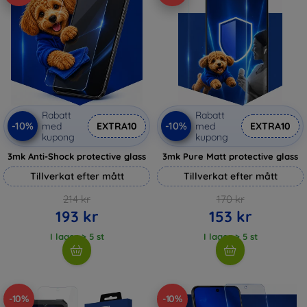
Rabatt
Rabatt
-10%
-10%
med
EXTRA10
med
EXTRA10
kupong
kupong
3mk Anti-Shock protective glass
3mk Pure Matt protective glass
Tillverkat efter mått
Tillverkat efter mått
214 kr
170 kr
193 kr
153 kr
I lager > 5 st
I lager > 5 st
-10%
-10%