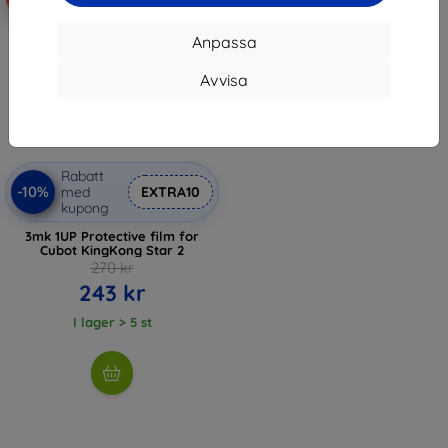
Anpassa
Avvisa
Rabatt
-10%
med
EXTRA10
kupong
3mk 1UP Protective film for
Cubot KingKong Star 2
270 kr
243 kr
I lager > 5 st