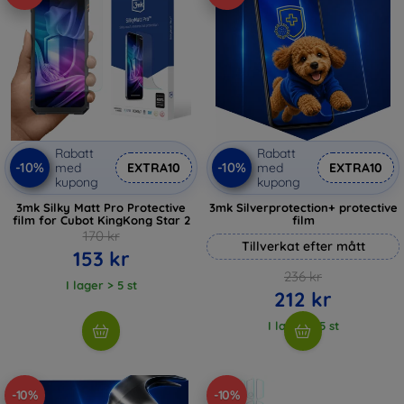
Rabatt
Rabatt
-10%
-10%
med
EXTRA10
med
EXTRA10
kupong
kupong
3mk Silky Matt Pro Protective
3mk Silverprotection+ protective
film for Cubot KingKong Star 2
film
170 kr
Tillverkat efter mått
153 kr
236 kr
I lager > 5 st
212 kr
I lager > 5 st
-10%
-10%