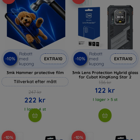
Rabatt
Rabatt
-10%
-10%
med
EXTRA10
med
EXTRA10
kupong
kupong
3mk Hammer protective film
3mk Lens Protection Hybrid glass
for Cubot KingKong Star 2
Tillverkat efter mått
136 kr
122 kr
247 kr
222 kr
I lager > 5 st
I lager 4 st
-10%
-10%