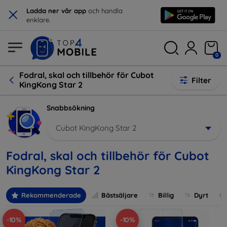
×
Ladda ner vår app
och handla
enklare.
0
Fodral, skal och tillbehör för Cubot
Filter
KingKong Star 2
Snabbsökning
Cubot KingKong Star 2
Fodral, skal och tillbehör för Cubot
KingKong Star 2
Rekommenderade
Bästsäljare
Billig
Dyrt
-10%
-10%