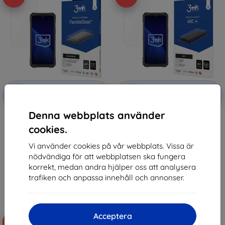
Rabatt
Rabatt
-10%
-10%
med
EXTRA10
med
EXTRA10
kupong
kupong
Denna webbplats använder
3mk FlexibleGlass Hybrid glass
3mk ARC+ Protective film for
for Cubot KingKong Star 2
Cubot KingKong Star 2
cookies.
147 kr
159 kr
132 kr
143 kr
Vi använder cookies på vår webbplats. Vissa är
nödvändiga för att webbplatsen ska fungera
I lager > 5 st
I lager > 5 st
korrekt, medan andra hjälper oss att analysera
trafiken och anpassa innehåll och annonser.
Acceptera
-10%