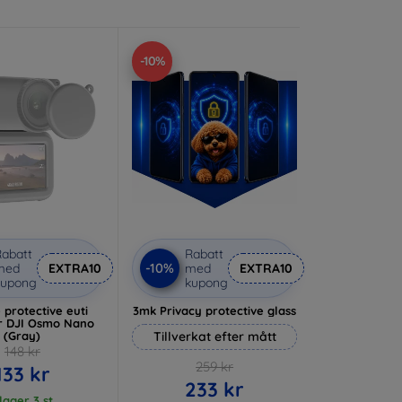
-10%
abatt
Rabatt
-10%
med
EXTRA10
med
EXTRA10
kupong
kupong
e protective euti
3mk Privacy protective glass
or DJI Osmo Nano
(Gray)
Tillverkat efter mått
148 kr
259 kr
133 kr
233 kr
 lager 3 st