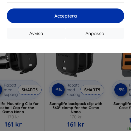
153 kr
I lager > 5 st
I 
Acceptera
Nyhet
Nyhet
-5%
-5%
Avvisa
Anpassa
Rabatt
Rabatt
R
-5%
-5%
med
SMART5
med
SMART5
kupong
kupong
ife Mounting Clip for
Sunnylife backpack clip with
Sunnylif
seball Cap for the
360° clamp for the Osmo
Case 
Osmo Nano
Nano
170 kr
170 kr
161 kr
161 kr
I 