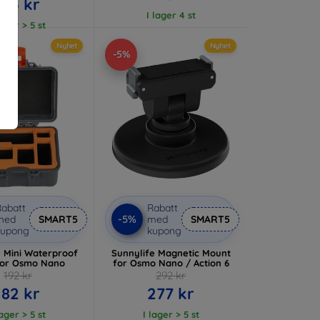
213 kr
I lager 4 st
lager > 5 st
Nyhet
Nyhet
-5%
abatt
Rabatt
-5%
med
SMART5
med
SMART5
kupong
kupong
e Mini Waterproof
Sunnylife Magnetic Mount
for Osmo Nano
for Osmo Nano / Action 6
192 kr
292 kr
182 kr
277 kr
lager > 5 st
I lager > 5 st