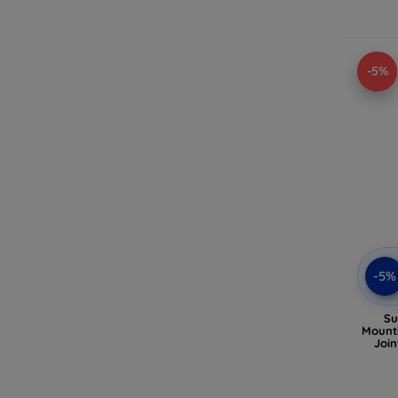
-5%
-5%
Su
Mounti
Joi