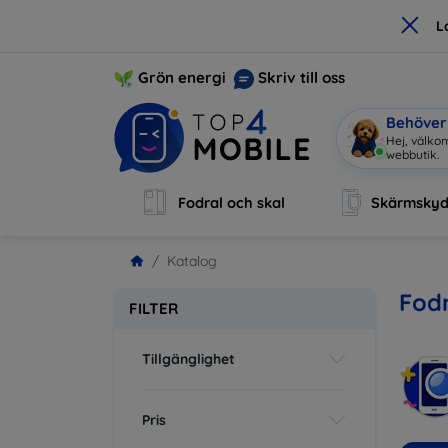
×
L
Grön energi
Skriv till oss
Behöver 
Jag är M
|
Fodral och skal
Skärmsky
Katalog
Fodr
FILTER
Tillgänglighet
Pris