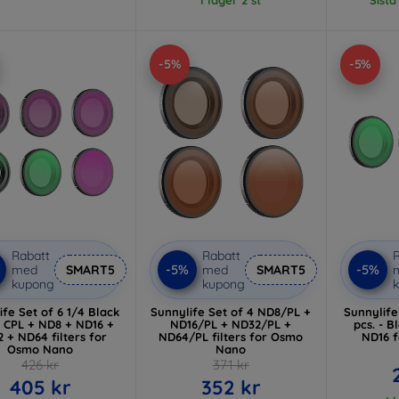
-5%
-5%
Rabatt
Rabatt
R
-5%
-5%
med
SMART5
med
SMART5
kupong
kupong
ife Set of 6 1/4 Black
Sunnylife Set of 4 ND8/PL +
Sunnylife 
+ CPL + ND8 + ND16 +
ND16/PL + ND32/PL +
pcs. - B
 + ND64 filters for
ND64/PL filters for Osmo
ND16 
Osmo Nano
Nano
426 kr
371 kr
405 kr
352 kr