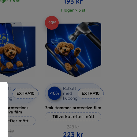
193 kr
lager > 5 st
I lager > 5 st
-10%
abatt
Rabatt
-10%
med
EXTRA10
med
EXTRA10
kupong
kupong
lverprotection+
3mk Hammer protective film
tective film
Tillverkat efter mått
rkat efter mått
248 kr
237 kr
223 kr