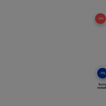
-5%
-5%
Sunn
Insta