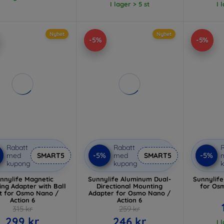
I lager > 5 st
I 
Nyhet
Nyhet
-5%
-5%
Rabatt
Rabatt
R
-5%
-5%
med
SMART5
med
SMART5
kupong
kupong
nnylife Magnetic
Sunnylife Aluminum Dual-
Sunnylife
ng Adapter with Ball
Directional Mounting
for Os
nt for Osmo Nano /
Adapter for Osmo Nano /
Action 6
Action 6
315 kr
259 kr
299 kr
246 kr
I 