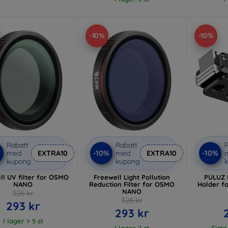
-10%
-10%
Rabatt
Rabatt
R
%
-10%
-10%
med
EXTRA10
med
EXTRA10
kupong
kupong
ll UV filter for OSMO
Freewell Light Pollution
PULUZ 
NANO
Reduction Filter for OSMO
Holder f
NANO
326 kr
326 kr
293 kr
293 kr
I lager > 5 st
I lager 2 st
Sista