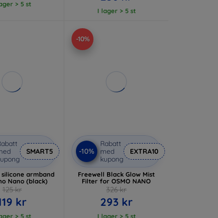
lager > 5 st
I lager > 5 st
-10%
abatt
Rabatt
-10%
med
SMART5
med
EXTRA10
kupong
kupong
 silicone armband
Freewell Black Glow Mist
mo Nano (black)
Filter for OSMO NANO
125 kr
326 kr
119 kr
293 kr
lager > 5 st
I lager > 5 st