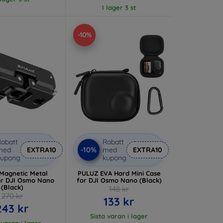
I lager 3 st
-10%
abatt
Rabatt
-10%
med
EXTRA10
med
EXTRA10
kupong
kupong
Magnetic Metal
PULUZ EVA Hard Mini Case
or DJI Osmo Nano
for DJI Osmo Nano (Black)
(Black)
148 kr
270 kr
133 kr
243 kr
Sista varan i lager
 varan i lager