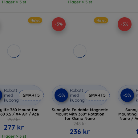
I lager > 5 st
I lager > 5 st
Nyhet
Nyhet
-5%
-5%
Rabatt
Rabatt
R
-5%
-5%
med
SMART5
med
SMART5
kupong
kupong
ylife 360 Mount for
Sunnylife Foldable Magnetic
Sunnyl
360 X5 / X4 Air / Ace
Mount with 360° Rotation
Mounting 
for Osmo Nano
Nano / Ac
292 kr
248 kr
277 kr
236 kr
I lager > 5 st