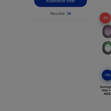
Avancerat filter
Resultat
38
-5%
-5%
Sunnyl
Mist 
ND32