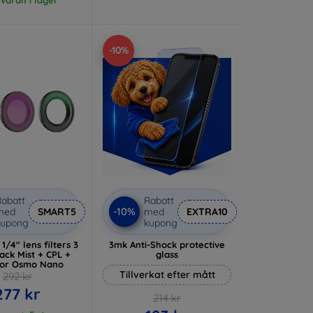
-10%
abatt
Rabatt
-10%
med
SMART5
med
EXTRA10
kupong
kupong
1/4" lens filters 3
3mk Anti-Shock protective
lack Mist + CPL +
glass
for Osmo Nano
Tillverkat efter mått
292 kr
277 kr
214 kr