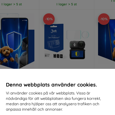
I 
I lager > 5 st
I lager > 5 st
-10%
-10%
Rabatt
Rabatt
R
%
-10%
-10%
med
EXTRA10
med
EXTRA10
kupong
kupong
Denna webbplats använder cookies.
ure Matt protective
3mk Cam Protection Hybrid
3mk Si
Vi använder cookies på vår webbplats. Vissa är
glass
glass for DJI Osmo Nano
pro
nödvändiga för att webbplatsen ska fungera korrekt,
136 kr
lverkat efter mått
Tillve
medan andra hjälper oss att analysera trafiken och
122 kr
anpassa innehåll och annonser.
170 kr
I lager > 5 st