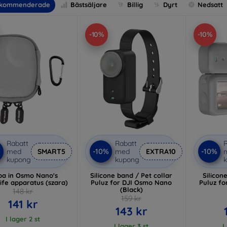
kommenderade
Bästsäljare
Billig
Dyrt
Nedsatt
-10%
-10%
Rabatt
Rabatt
R
-10%
-10%
med
SMART5
med
EXTRA10
kupong
kupong
ba in Osmo Nano's
Silicone band / Pet collar
Silicon
ife apparatus (szara)
Puluz for DJI Osmo Nano
Puluz f
(Black)
148 kr
159 kr
141 kr
143 kr
I lager 2 st
I lager 3 st
I