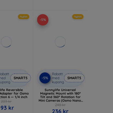
Nyhet
Nyhet
-5%
abatt
Rabatt
-5%
med
SMART5
med
SMART5
kupong
kupong
ife Reversible
Sunnylife Universal
Adapter for Osmo
Magnetic Mount with 180°
tion 6 — 1/4 inch
Tilt and 360° Rotation for
Mini Cameras (Osmo Nano,
203 kr
Insta360 GO)
248 kr
193 kr
236 kr