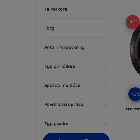
Tillverkare
-10%
Färg
Antal i förpackning
Typ av hållare
Spôsob montáže
-10
Povrchová úprava
Freewe
Typ puzdra