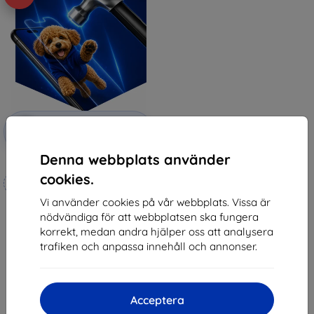
Rabatt
-10%
med
EXTRA10
kupong
Denna webbplats använder
3mk Hammer protective film
cookies.
Tillverkat efter mått
Vi använder cookies på vår webbplats. Vissa är
247 kr
nödvändiga för att webbplatsen ska fungera
222 kr
korrekt, medan andra hjälper oss att analysera
I lager 3 st
trafiken och anpassa innehåll och annonser.
Acceptera