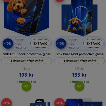
Rabatt
Rabatt
-10%
-10%
med
EXTRA10
med
EXTRA10
kupong
kupong
3mk Anti-Shock protective glass
3mk Pure Matt protective glass
Tillverkat efter mått
Tillverkat efter mått
214 kr
170 kr
193 kr
153 kr
I lager > 5 st
I lager > 5 st
-10%
-10%