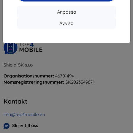
1
-
5
av totalt
5
.
Anpassa
«
1
»
Avvisa
Shield-SK s.r.o.
Organisationsnummer:
46701494
Momsregistreringsnummer:
SK2023549671
Kontakt
info@top4mobile.eu
Skriv till oss