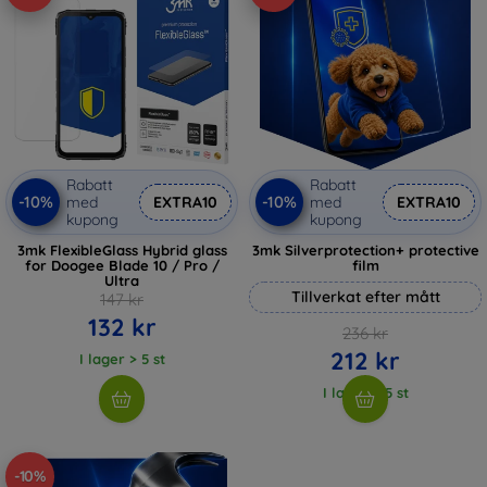
Rabatt
Rabatt
-10%
-10%
med
EXTRA10
med
EXTRA10
kupong
kupong
3mk FlexibleGlass Hybrid glass
3mk Silverprotection+ protective
for Doogee Blade 10 / Pro /
film
Ultra
Tillverkat efter mått
147 kr
132 kr
236 kr
212 kr
I lager > 5 st
I lager > 5 st
-10%