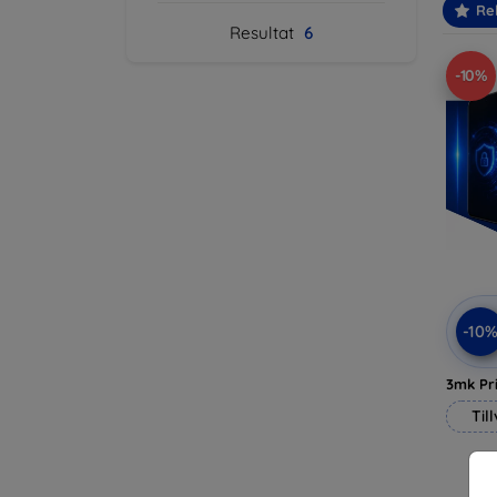
Re
Resultat
6
-10%
-10
3mk Pri
Til