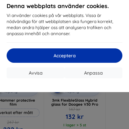
I lager 3 st
Denna webbplats använder cookies.
I lager > 5 st
I 
Vi använder cookies på vår webbplats. Vissa är
-10%
nödvändiga för att webbplatsen ska fungera korrekt,
medan andra hjälper oss att analysera trafiken och
anpassa innehåll och annonser.
Acceptera
Avvisa
Anpassa
Rabatt
Rabatt
%
-10%
med
EXTRA10
med
EXTRA10
kupong
kupong
Hammer protective
3mk FlexibleGlass Hybrid
film
glass for Doogee V30 Pro
147 kr
lverkat efter mått
132 kr
247 kr
I lager > 5 st