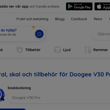
adda ner vår app
och handla enklare.
Frakt och betalning
Blogg
Cashback
Retur
du hjälp?
mmen till vår webbu
|
dd
Tillbehör
Ljud
Remmar
al, skal och tillbehör för Doogee V30 P
Snabbsökning
Doogee V30 Pro