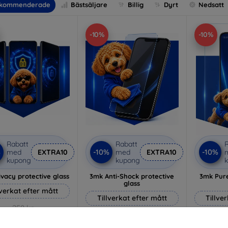
kommenderade
Bästsäljare
Billig
Dyrt
Nedsatt
-10%
-10%
Rabatt
Rabatt
R
%
-10%
-10%
med
EXTRA10
med
EXTRA10
kupong
kupong
vacy protective glass
3mk Anti-Shock protective
3mk Pure
glass
lverkat efter mått
Tillverkat efter mått
Tillve
258 kr
214 kr
232 kr
193 kr