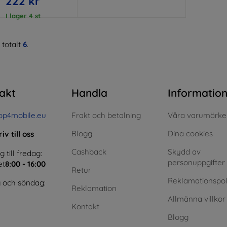
222 kr
I lager 4 st
 totalt
6
.
akt
Handla
Informatio
op4mobile.eu
Frakt och betalning
Våra varumärke
Blogg
Dina cookies
iv till oss
Cashback
Skydd av
till fredag:
personuppgifter
et
8:00 - 16:00
Retur
Reklamationspol
 och söndag:
Reklamation
Allmänna villkor
Kontakt
Blogg