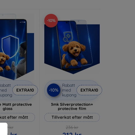
-10%
abatt
Rabatt
-10%
med
EXTRA10
med
EXTRA10
kupong
kupong
 Matt protective
3mk Silverprotection+
glass
protective film
rkat efter mått
Tillverkat efter mått
169 kr
236 kr
152 kr
212 kr