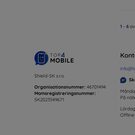
1
-
6
av
Kont
info@t
Shield-SK s.r.o.
Skr
Organisationsnummer:
46701494
Måndag 
Momsregistreringsnummer:
På nät
SK2023549671
Lördag
Offline