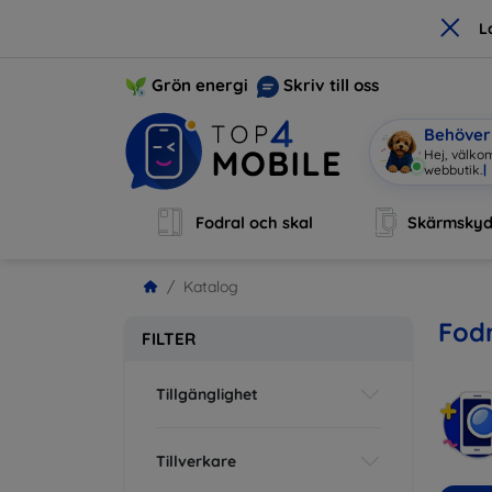
×
L
Grön energi
Skriv till oss
Behöver 
Hej, välko
Fodral och skal
Skärmsky
Katalog
Fodr
FILTER
Tillgänglighet
Tillverkare