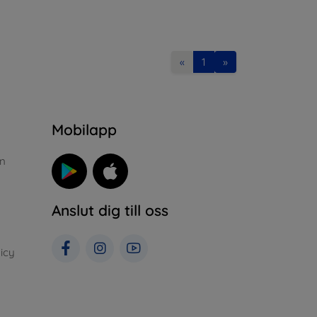
«
1
»
n
Mobilapp
n
Anslut dig till oss
icy