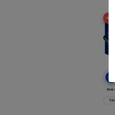
-10%
-10
3mk 
Til