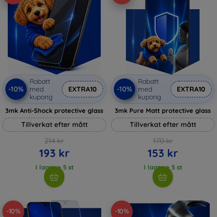
Rabatt
Rabatt
-10%
-10%
med
EXTRA10
med
EXTRA10
kupong
kupong
3mk Anti-Shock protective glass
3mk Pure Matt protective glass
Tillverkat efter mått
Tillverkat efter mått
214 kr
170 kr
193 kr
153 kr
I lager > 5 st
I lager > 5 st
-10%
-10%