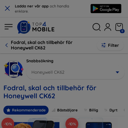
×
Ladda ner vår app
och handla
enklare.
0
Fodral, skal och tillbehör för
Filter
Honeywell CK62
Snabbsökning
Honeywell CK62
Fodral, skal och tillbehör för
Honeywell CK62
Rekommenderade
Bästsäljare
Billig
Dyrt
-10%
-10%