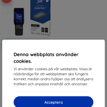
Rabatt
-10%
med
EXTRA10
kupong
Denna webbplats använder
3mk FlexibleGlass Hybrid glass
for Honeywell CK62
cookies.
147 kr
132 kr
Vi använder cookies på vår webbplats. Vissa är
nödvändiga för att webbplatsen ska fungera
I lager > 5 st
korrekt, medan andra hjälper oss att analysera
trafiken och anpassa innehåll och annonser.
Acceptera