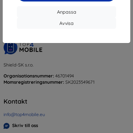
1
-
5
av totalt
5
.
Anpassa
«
1
»
Avvisa
Shield-SK s.r.o.
Organisationsnummer:
46701494
Momsregistreringsnummer:
SK2023549671
Kontakt
info@top4mobile.eu
Skriv till oss