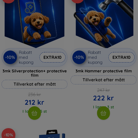
Rabatt
Rabatt
-10%
-10%
med
EXTRA10
med
EXTRA10
kupong
kupong
3mk Silverprotection+ protective
3mk Hammer protective film
film
Tillverkat efter mått
Tillverkat efter mått
247 kr
236 kr
222 kr
212 kr
I lager 3 st
I lager > 5 st
-10%