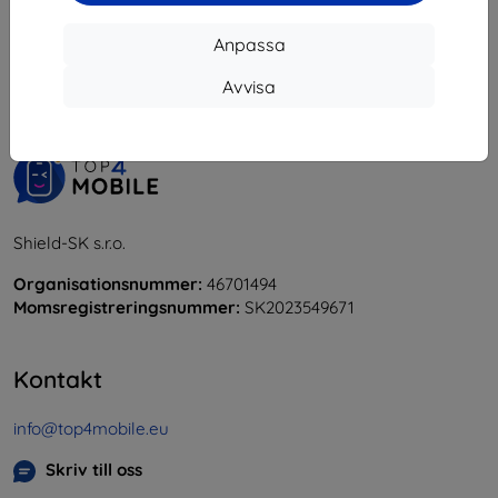
1
-
5
av totalt
5
.
Anpassa
«
1
»
Avvisa
Shield-SK s.r.o.
Organisationsnummer:
46701494
Momsregistreringsnummer:
SK2023549671
Kontakt
info@top4mobile.eu
Skriv till oss