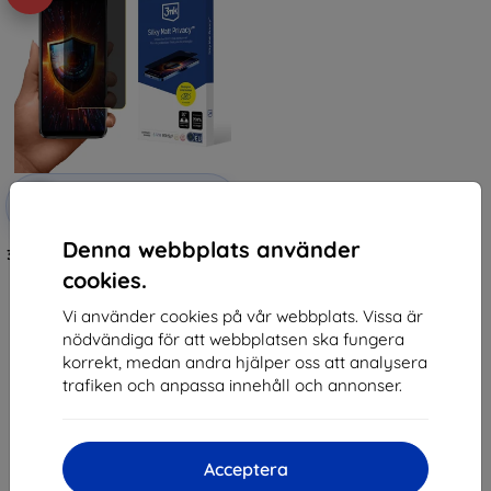
Rabatt
-10%
med
EXTRA10
kupong
Denna webbplats använder
3mk Silky Matt Privacy Protective
film for Asus ROG Phone 3
cookies.
192 kr
173 kr
Vi använder cookies på vår webbplats. Vissa är
nödvändiga för att webbplatsen ska fungera
I lager > 5 st
korrekt, medan andra hjälper oss att analysera
trafiken och anpassa innehåll och annonser.
Acceptera