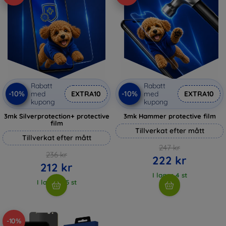
Rabatt
Rabatt
-10%
-10%
med
EXTRA10
med
EXTRA10
kupong
kupong
3mk Silverprotection+ protective
3mk Hammer protective film
film
Tillverkat efter mått
Tillverkat efter mått
247 kr
236 kr
222 kr
212 kr
I lager 4 st
I lager > 5 st
-10%