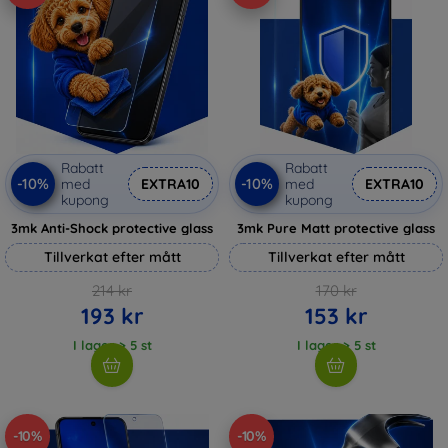
Rabatt
Rabatt
-10%
-10%
med
EXTRA10
med
EXTRA10
kupong
kupong
3mk Anti-Shock protective glass
3mk Pure Matt protective glass
Tillverkat efter mått
Tillverkat efter mått
214 kr
170 kr
193 kr
153 kr
I lager > 5 st
I lager > 5 st
-10%
-10%