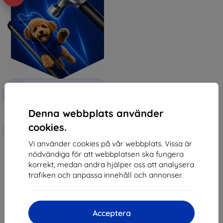
Rabatt
-10%
med
EXTRA10
kupong
Denna webbplats använder
3mk Hammer protective film
cookies.
Tillverkat efter mått
Vi använder cookies på vår webbplats. Vissa är
247 kr
nödvändiga för att webbplatsen ska fungera
222 kr
korrekt, medan andra hjälper oss att analysera
I lager 4 st
trafiken och anpassa innehåll och annonser.
Acceptera