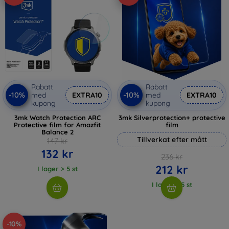
Rabatt
Rabatt
-10%
-10%
med
EXTRA10
med
EXTRA10
kupong
kupong
3mk Watch Protection ARC
3mk Silverprotection+ protective
Protective film for Amazfit
film
Balance 2
Tillverkat efter mått
147 kr
132 kr
236 kr
212 kr
I lager > 5 st
I lager > 5 st
-10%