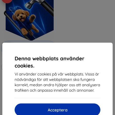
Rabatt
-10%
med
EXTRA10
kupong
Denna webbplats använder
3mk Hammer protective film
cookies.
Tillverkat efter mått
Vi använder cookies på vår webbplats. Vissa är
247 kr
nödvändiga för att webbplatsen ska fungera
222 kr
korrekt, medan andra hjälper oss att analysera
I lager 4 st
trafiken och anpassa innehåll och annonser.
Acceptera