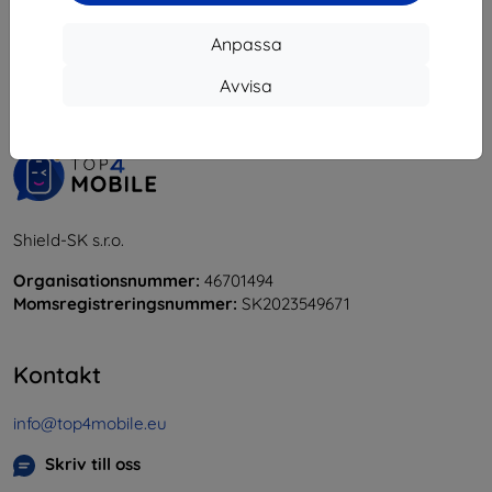
1
-
5
av totalt
5
.
Anpassa
«
1
»
Avvisa
Shield-SK s.r.o.
Organisationsnummer:
46701494
Momsregistreringsnummer:
SK2023549671
Kontakt
info@top4mobile.eu
Skriv till oss