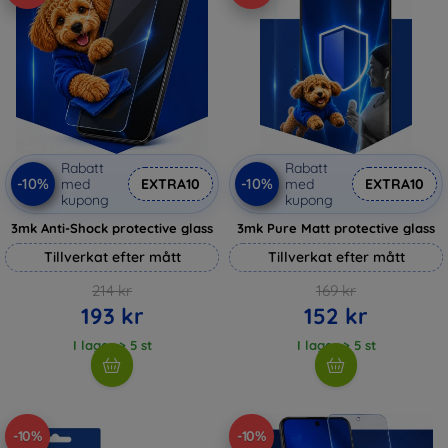
Rabatt
Rabatt
-10%
-10%
med
EXTRA10
med
EXTRA10
kupong
kupong
3mk Anti-Shock protective glass
3mk Pure Matt protective glass
Tillverkat efter mått
Tillverkat efter mått
214 kr
169 kr
193 kr
152 kr
I lager > 5 st
I lager > 5 st
-10%
-10%