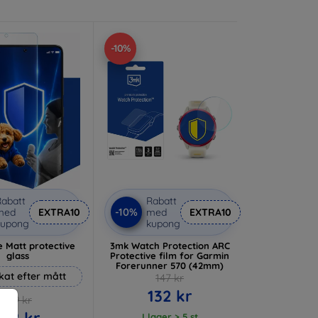
-10%
abatt
Rabatt
-10%
med
EXTRA10
med
EXTRA10
kupong
kupong
 Matt protective
3mk Watch Protection ARC
glass
Protective film for Garmin
Forerunner 570 (42mm)
rkat efter mått
147 kr
132 kr
169 kr
152 kr
I lager > 5 st