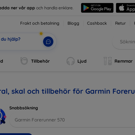
adda ner vår app
och handla enklare.
Frakt och betalning
Blogg
Cashback
Retur
du hjälp?
dd
Tillbehör
Ljud
Remmar
al, skal och tillbehör för Garmin Forer
Snabbsökning
Garmin Forerunner 570