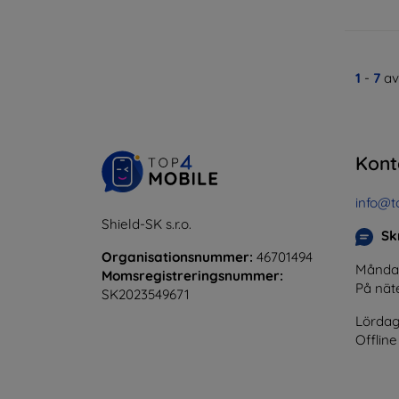
1
-
7
av
Kont
info@t
Shield-SK s.r.o.
Skr
Organisationsnummer:
46701494
Måndag 
Momsregistreringsnummer:
På nät
SK2023549671
Lördag
Offline