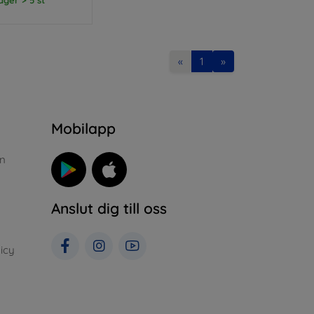
«
1
»
n
Mobilapp
n
Anslut dig till oss
icy