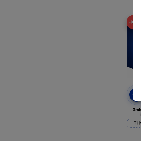
-10%
-10
3mk
Til