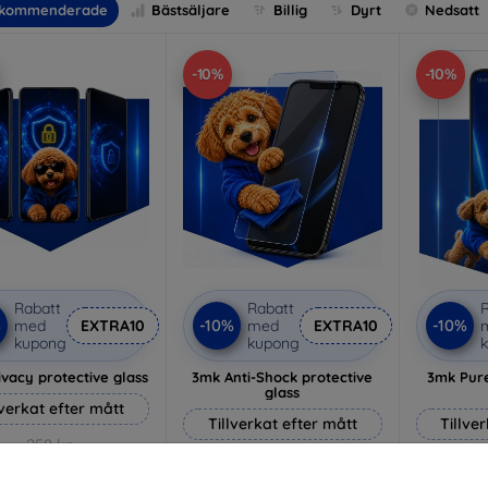
kommenderade
Bästsäljare
Billig
Dyrt
Nedsatt
-10%
-10%
Rabatt
Rabatt
R
%
-10%
-10%
med
EXTRA10
med
EXTRA10
kupong
kupong
vacy protective glass
3mk Anti-Shock protective
3mk Pure
glass
lverkat efter mått
Tillverkat efter mått
Tillve
258 kr
214 kr
232 kr
193 kr