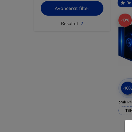
Re
Avancerat filter
-10%
Resultat
7
-10
3mk Pri
Til