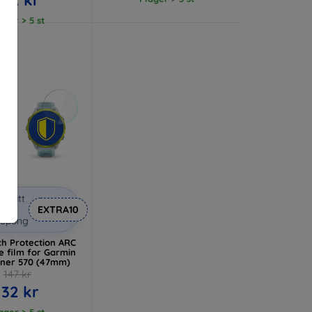
lager > 5 st
abatt
med
EXTRA10
kupong
h Protection ARC
e film for Garmin
ner 570 (47mm)
147 kr
132 kr
lager > 5 st