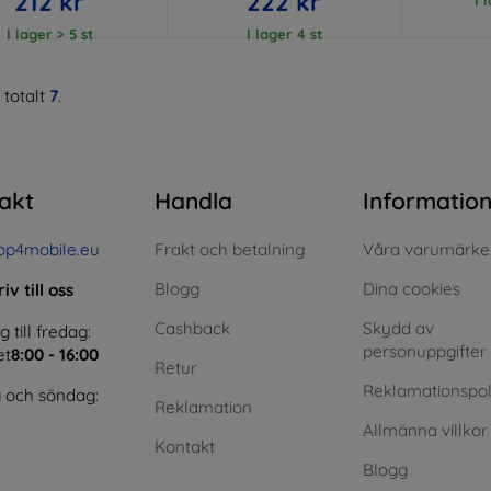
212 kr
222 kr
I lager > 5 st
I lager 4 st
 totalt
7
.
akt
Handla
Informatio
op4mobile.eu
Frakt och betalning
Våra varumärke
Blogg
Dina cookies
iv till oss
Cashback
Skydd av
till fredag:
personuppgifter
et
8:00 - 16:00
Retur
Reklamationspol
 och söndag:
Reklamation
Allmänna villkor
Kontakt
Blogg