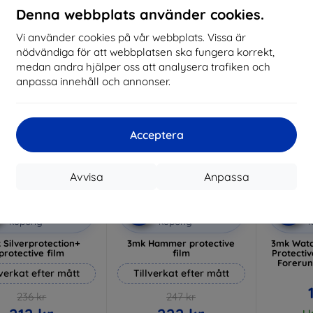
I lager 3 st
Denna webbplats använder cookies.
I lager > 5 st
I 
Vi använder cookies på vår webbplats. Vissa är
-10%
-10%
nödvändiga för att webbplatsen ska fungera korrekt,
medan andra hjälper oss att analysera trafiken och
anpassa innehåll och annonser.
Acceptera
Avvisa
Anpassa
Rabatt
Rabatt
R
%
-10%
-10%
med
EXTRA10
med
EXTRA10
kupong
kupong
 Silverprotection+
3mk Hammer protective
3mk Watc
protective film
film
Protectiv
Forerun
lverkat efter mått
Tillverkat efter mått
236 kr
247 kr
I 