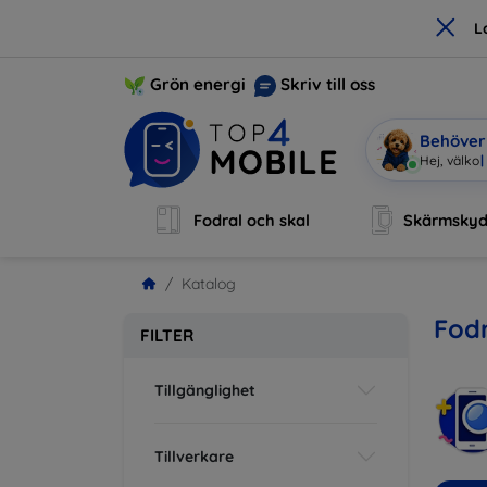
×
L
Grön energi
Skriv till oss
Behöver 
Jag ä
|
Fodral och skal
Skärmsky
Katalog
Fodr
FILTER
Tillgänglighet
Tillverkare