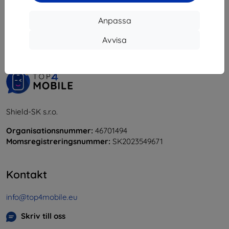
1
-
5
av totalt
5
.
Anpassa
«
1
»
Avvisa
Shield-SK s.r.o.
Organisationsnummer:
46701494
Momsregistreringsnummer:
SK2023549671
Kontakt
info@top4mobile.eu
Skriv till oss