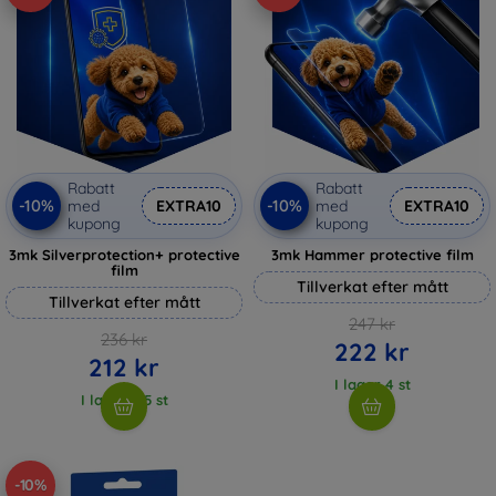
Rabatt
Rabatt
-10%
-10%
med
EXTRA10
med
EXTRA10
kupong
kupong
3mk Silverprotection+ protective
3mk Hammer protective film
film
Tillverkat efter mått
Tillverkat efter mått
247 kr
236 kr
222 kr
212 kr
I lager 4 st
I lager > 5 st
-10%