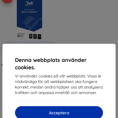
Rabatt
-10%
med
EXTRA10
kupong
Denna webbplats använder
3mk Watch Protection ARC
Protective film for Garett Activity
cookies.
3
147 kr
Vi använder cookies på vår webbplats. Vissa är
132 kr
nödvändiga för att webbplatsen ska fungera
korrekt, medan andra hjälper oss att analysera
I lager > 5 st
trafiken och anpassa innehåll och annonser.
Acceptera