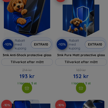
Rabatt
Rabatt
-10%
-10%
med
EXTRA10
med
EXTRA10
kupong
kupong
3mk Anti-Shock protective glass
3mk Pure Matt protective glass
Tillverkat efter mått
Tillverkat efter mått
214 kr
169 kr
193 kr
152 kr
I lager > 5 st
I lager > 5 st
-10%
-10%