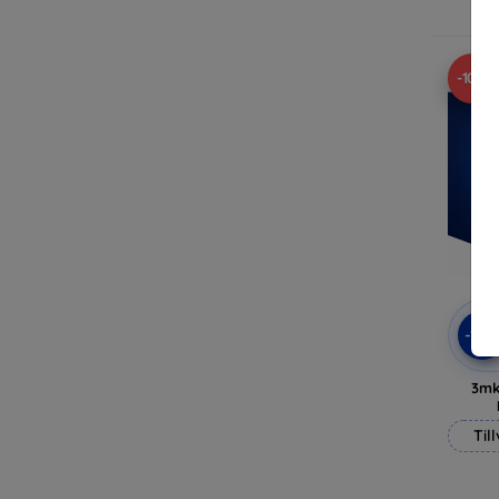
-10%
-10
3mk
Til