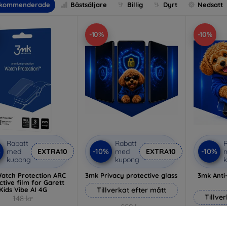
kommenderade
Bästsäljare
Billig
Dyrt
Nedsatt
-10%
-10%
Rabatt
Rabatt
R
%
-10%
-10%
med
EXTRA10
med
EXTRA10
kupong
kupong
atch Protection ARC
3mk Privacy protective glass
3mk Anti
ctive film for Garett
Kids Vibe AI 4G
Tillverkat efter mått
Tillve
148 kr
259 kr
133 kr
233 kr
I lager > 5 st