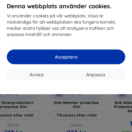
I lager 3 st
Denna webbplats använder cookies.
I 
Vi använder cookies på vår webbplats. Vissa är
-10%
-16%
nödvändiga för att webbplatsen ska fungera korrekt,
medan andra hjälper oss att analysera trafiken och
anpassa innehåll och annonser.
Acceptera
Avvisa
Anpassa
Rabatt
Rabatt
R
%
-10%
-10%
med
EXTRA10
med
EXTRA10
kupong
kupong
 Silverprotection+
3mk Hammer protective
3mk Watc
protective film
film
Protectiv
Ki
lverkat efter mått
Tillverkat efter mått
237 kr
248 kr
Sista