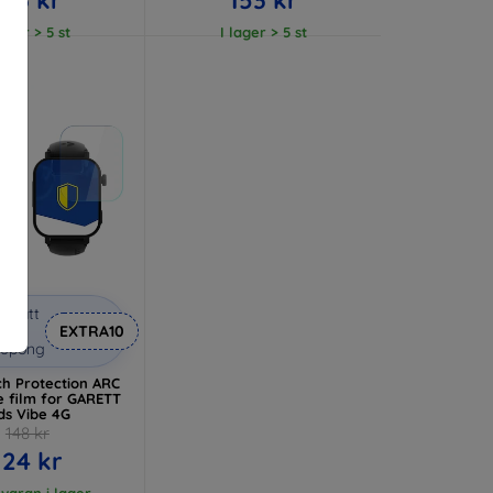
lager > 5 st
I lager > 5 st
abatt
med
EXTRA10
kupong
h Protection ARC
e film for GARETT
ds Vibe 4G
148 kr
124 kr
 varan i lager