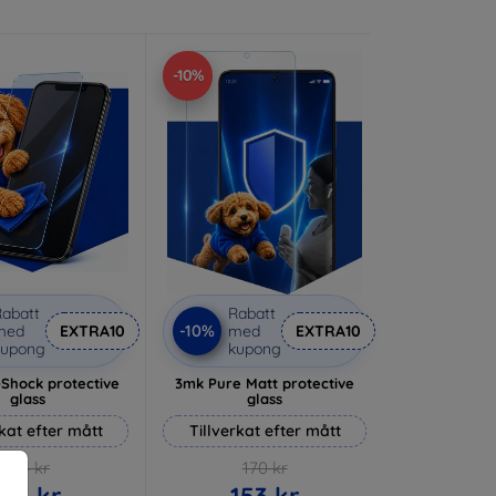
-10%
abatt
Rabatt
-10%
med
EXTRA10
med
EXTRA10
kupong
kupong
-Shock protective
3mk Pure Matt protective
glass
glass
rkat efter mått
Tillverkat efter mått
214 kr
170 kr
193 kr
153 kr