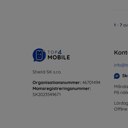
1
-
7
av
Kont
info@t
Shield-SK s.r.o.
Skr
Organisationsnummer:
46701494
Måndag 
Momsregistreringsnummer:
På nät
SK2023549671
Lördag
Offline