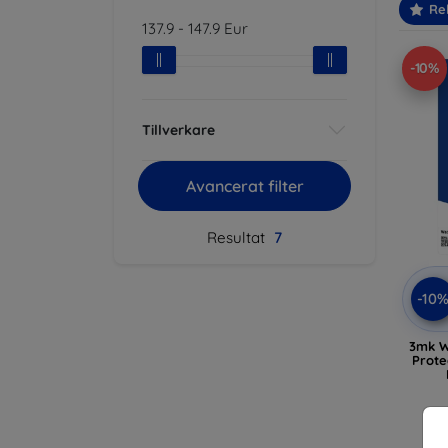
Re
137.9
-
147.9
Eur
-10%
Tillverkare
Avancerat filter
Resultat
7
-10
3mk W
Prote