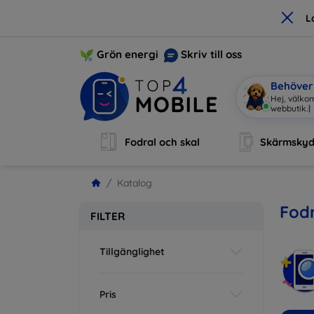
×
L
Grön energi
Skriv till oss
Behöver 
Hej, välkom
webbutik.
|
Fodral och skal
Skärmsky
Katalog
Fodr
FILTER
Tillgänglighet
Pris