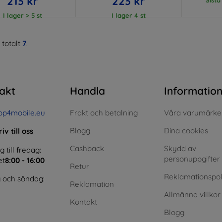
213 kr
223 kr
I lager > 5 st
I lager 4 st
 totalt
7
.
akt
Handla
Informatio
op4mobile.eu
Frakt och betalning
Våra varumärke
Blogg
Dina cookies
iv till oss
Cashback
Skydd av
till fredag:
personuppgifter
et
8:00 - 16:00
Retur
Reklamationspol
 och söndag:
Reklamation
Allmänna villkor
Kontakt
Blogg