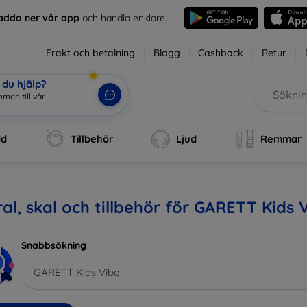
adda ner vår app
och handla enklare.
Frakt och betalning
Blogg
Cashback
Retur
du hjälp?
men till vår
dd
Tillbehör
Ljud
Remmar
al, skal och tillbehör för GARETT Kids 
Snabbsökning
GARETT Kids Vibe