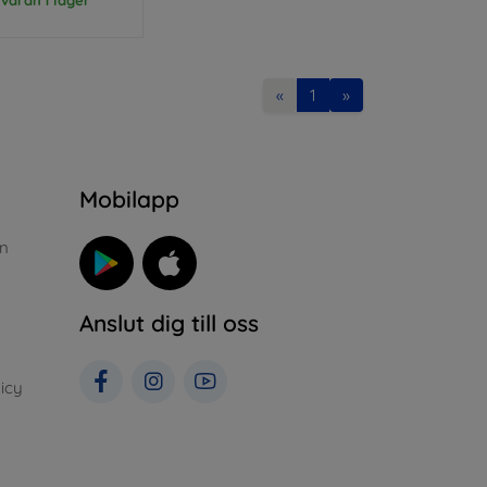
«
1
»
n
Mobilapp
n
Anslut dig till oss
icy