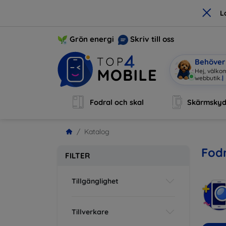
×
L
Grön energi
Skriv till oss
Behöver 
Hej, välkom
webbuti
|
Fodral och skal
Skärmsky
Katalog
Fodr
FILTER
Tillgänglighet
Tillverkare