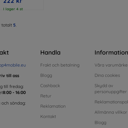
222 kr
I lager 4 st
 totalt
5
.
akt
Handla
Informatio
op4mobile.eu
Frakt och betalning
Våra varumärke
Blogg
Dina cookies
iv till oss
Cashback
Skydd av
till fredag:
personuppgifter
et
8:00 - 16:00
Retur
Reklamationspol
 och söndag:
Reklamation
Allmänna villkor
Kontakt
Blogg