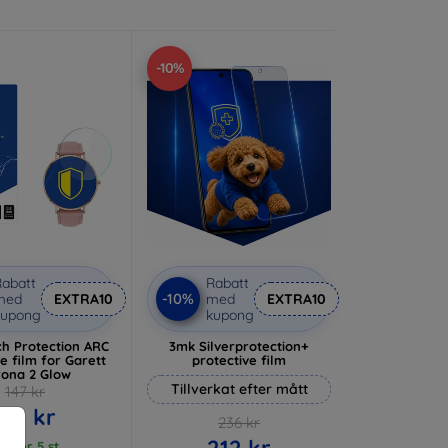
-10%
abatt
Rabatt
-10%
med
EXTRA10
med
EXTRA10
kupong
kupong
h Protection ARC
3mk Silverprotection+
e film for Garett
protective film
ona 2 Glow
Tillverkat efter mått
147 kr
132 kr
236 kr
212 kr
 lager 5 st