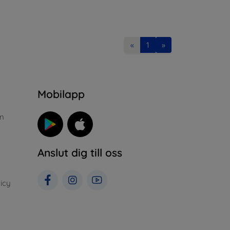
«
1
»
n
Mobilapp
n
Anslut dig till oss
icy