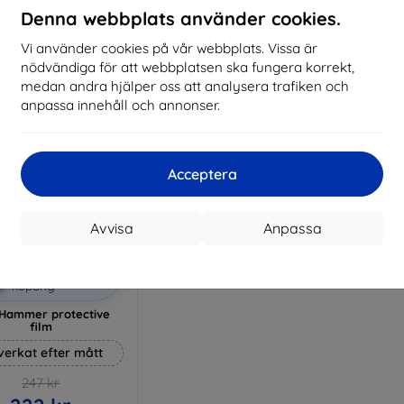
Denna webbplats använder cookies.
I lager > 5 st
I lager > 5 st
Vi använder cookies på vår webbplats. Vissa är
nödvändiga för att webbplatsen ska fungera korrekt,
medan andra hjälper oss att analysera trafiken och
anpassa innehåll och annonser.
Acceptera
Avvisa
Anpassa
Rabatt
%
med
EXTRA10
kupong
Hammer protective
film
lverkat efter mått
247 kr