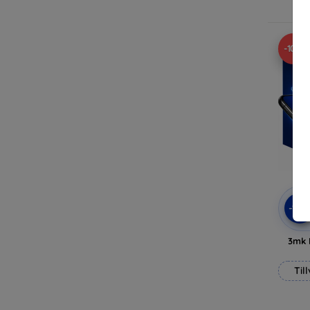
-10%
-10
3mk 
Til