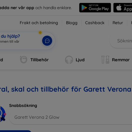
adda ner vår app
och handla enklare.
Frakt och betalning
Blogg
Cashback
Retur
du hjälp?
men till vår
dd
Tillbehör
Ljud
Remmar
al, skal och tillbehör för Garett Veron
Snabbsökning
Garett Verona 2 Glow