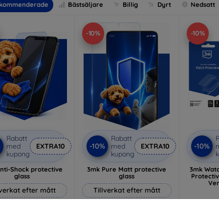
kommenderade
Bästsäljare
Billig
Dyrt
Nedsatt
-10%
-10%
Rabatt
Rabatt
R
%
-10%
-10%
med
EXTRA10
med
EXTRA10
kupong
kupong
nti-Shock protective
3mk Pure Matt protective
3mk Watc
glass
glass
Protectiv
Ver
lverkat efter mått
Tillverkat efter mått
214 kr
169 kr
193 kr
152 kr
I