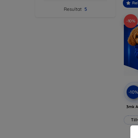
Re
Resultat
5
-10%
-10
3mk A
Til