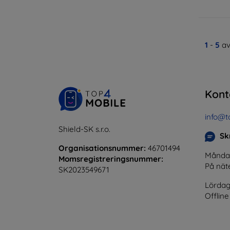
1
-
5
av
Kont
info@t
Shield-SK s.r.o.
Skr
Organisationsnummer:
46701494
Måndag 
Momsregistreringsnummer:
På nät
SK2023549671
Lördag
Offline