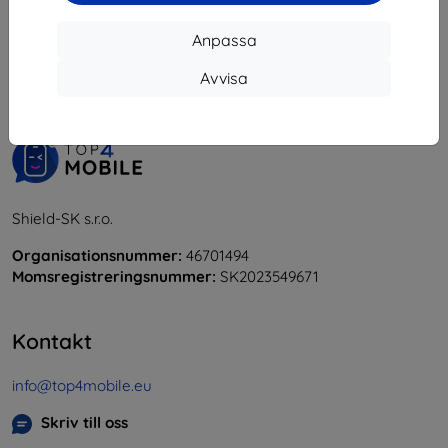
1
-
5
av totalt
5
.
Anpassa
«
1
»
Avvisa
Shield-SK s.r.o.
Organisationsnummer:
46701494
Momsregistreringsnummer:
SK2023549671
Kontakt
info@top4mobile.eu
Skriv till oss