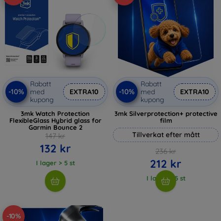
Rabatt
Rabatt
-10%
-10%
med
EXTRA10
med
EXTRA10
kupong
kupong
3mk Watch Protection
3mk Silverprotection+ protective
FlexibleGlass Hybrid glass for
film
Garmin Bounce 2
Tillverkat efter mått
147 kr
132 kr
236 kr
212 kr
I lager > 5 st
I lager > 5 st
-10%