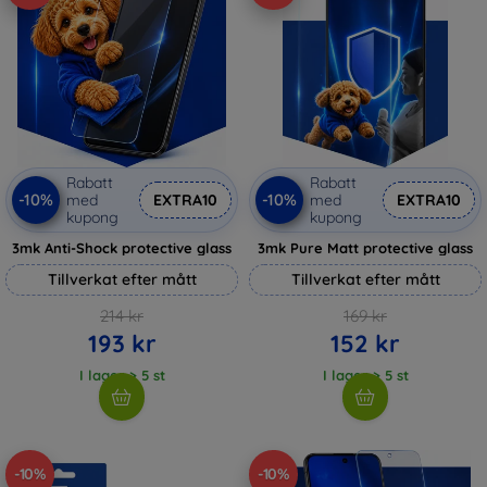
Rabatt
Rabatt
-10%
-10%
med
EXTRA10
med
EXTRA10
kupong
kupong
3mk Anti-Shock protective glass
3mk Pure Matt protective glass
Tillverkat efter mått
Tillverkat efter mått
214 kr
169 kr
193 kr
152 kr
I lager > 5 st
I lager > 5 st
-10%
-10%