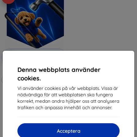
Rabatt
-10%
med
EXTRA10
kupong
Denna webbplats använder
3mk Hammer protective film
cookies.
Tillverkat efter mått
Vi använder cookies på vår webbplats. Vissa är
247 kr
nödvändiga för att webbplatsen ska fungera
222 kr
korrekt, medan andra hjälper oss att analysera
I lager 4 st
trafiken och anpassa innehåll och annonser.
Acceptera