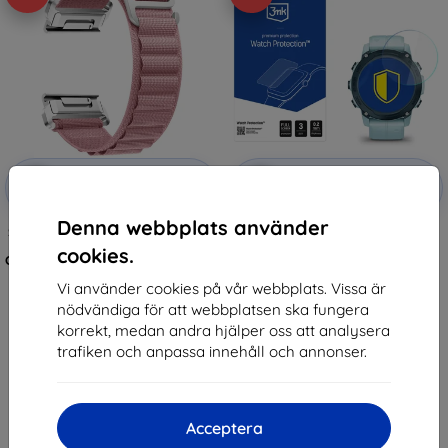
Rabatt
Rabatt
-10%
-10%
med
EXTRA10
med
EXTRA10
kupong
kupong
Denna webbplats använder
Strap Beline High Mountain Loop
3mk Watch Protection
Watch for Garmin
FlexibleGlass Hybrid glass for
cookies.
CarbonEdition/ApproachS7047mm/DescentG1Solar
Garmin Descent G1 / G1 Solar
pink (05908047991341)
147 kr
Vi använder cookies på vår webbplats. Vissa är
281 kr
132 kr
nödvändiga för att webbplatsen ska fungera
253 kr
korrekt, medan andra hjälper oss att analysera
I lager > 5 st
I lager > 5 st
trafiken och anpassa innehåll och annonser.
Acceptera