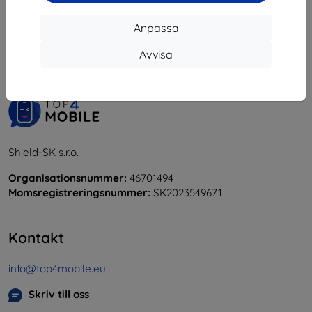
1
-
6
av totalt
6
.
Anpassa
«
1
»
Avvisa
Shield-SK s.r.o.
Organisationsnummer:
46701494
Momsregistreringsnummer:
SK2023549671
Kontakt
info@top4mobile.eu
Skriv till oss