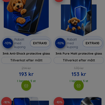
Rabatt
Rabatt
-10%
-10%
med
EXTRA10
med
EXTRA10
kupong
kupong
3mk Anti-Shock protective glass
3mk Pure Matt protective glass
Tillverkat efter mått
Tillverkat efter mått
214 kr
170 kr
193 kr
153 kr
I lager > 5 st
I lager > 5 st
-10%
-10%