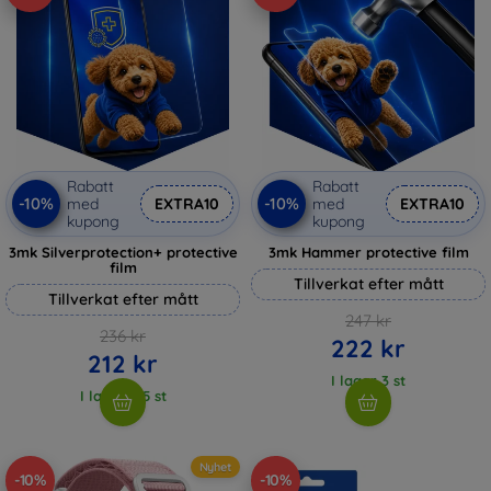
Rabatt
Rabatt
-10%
-10%
med
EXTRA10
med
EXTRA10
kupong
kupong
3mk Silverprotection+ protective
3mk Hammer protective film
film
Tillverkat efter mått
Tillverkat efter mått
247 kr
236 kr
222 kr
212 kr
I lager 3 st
I lager > 5 st
Nyhet
-10%
-10%