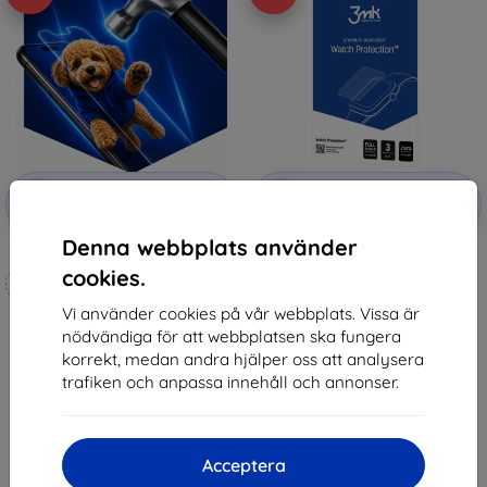
Rabatt
Rabatt
-10%
-10%
med
EXTRA10
med
EXTRA10
kupong
kupong
Denna webbplats använder
3mk Hammer protective film
3mk Watch Protection
FlexibleGlass Hybrid glass for
cookies.
Tillverkat efter mått
Garett Muse
148 kr
Vi använder cookies på vår webbplats. Vissa är
248 kr
133 kr
nödvändiga för att webbplatsen ska fungera
223 kr
korrekt, medan andra hjälper oss att analysera
I lager > 5 st
I lager 4 st
trafiken och anpassa innehåll och annonser.
Acceptera