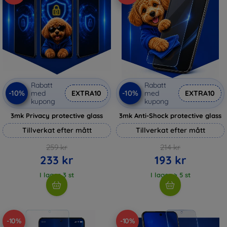
Rabatt
Rabatt
-10%
-10%
med
EXTRA10
med
EXTRA10
kupong
kupong
3mk Privacy protective glass
3mk Anti-Shock protective glass
Tillverkat efter mått
Tillverkat efter mått
259 kr
214 kr
233 kr
193 kr
I lager 3 st
I lager > 5 st
-10%
-10%