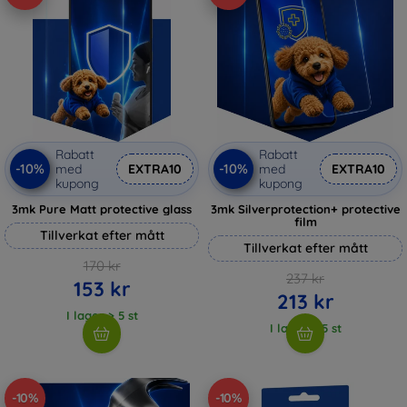
Rabatt
Rabatt
-10%
-10%
med
EXTRA10
med
EXTRA10
kupong
kupong
3mk Pure Matt protective glass
3mk Silverprotection+ protective
film
Tillverkat efter mått
Tillverkat efter mått
170 kr
237 kr
153 kr
213 kr
I lager > 5 st
I lager > 5 st
-10%
-10%