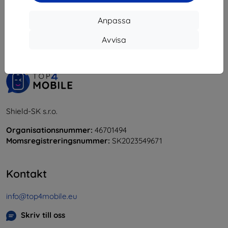
1
-
6
av totalt
6
.
Anpassa
«
1
»
Avvisa
Shield-SK s.r.o.
Organisationsnummer:
46701494
Momsregistreringsnummer:
SK2023549671
Kontakt
info@top4mobile.eu
Skriv till oss