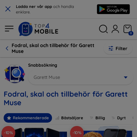
×
Ladda ner vår app
och handla
enklare.
0
Fodral, skal och tillbehör för Garett
Filter
Muse
Snabbsökning
Garett Muse
Fodral, skal och tillbehör för Garett
Muse
Rekommenderade
Bästsäljare
Billig
Dyrt
-10%
-10%