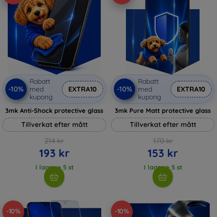
Rabatt
Rabatt
-10%
-10%
med
EXTRA10
med
EXTRA10
kupong
kupong
3mk Anti-Shock protective glass
3mk Pure Matt protective glass
Tillverkat efter mått
Tillverkat efter mått
214 kr
170 kr
193 kr
153 kr
I lager > 5 st
I lager > 5 st
-10%
-10%