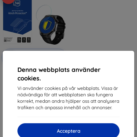
Rabatt
-10%
med
EXTRA10
kupong
Denna webbplats använder
3mk Watch Protection
FlexibleGlass Hybrid glass for
cookies.
Honor Watch 5 Ultra
147 kr
Vi använder cookies på vår webbplats. Vissa är
132 kr
nödvändiga för att webbplatsen ska fungera
korrekt, medan andra hjälper oss att analysera
I lager > 5 st
trafiken och anpassa innehåll och annonser.
Acceptera