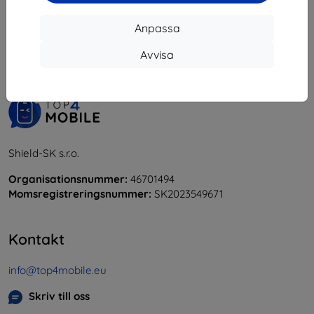
1
-
5
av totalt
5
.
Anpassa
«
1
»
Avvisa
Shield-SK s.r.o.
Organisationsnummer:
46701494
Momsregistreringsnummer:
SK2023549671
Kontakt
info@top4mobile.eu
Skriv till oss