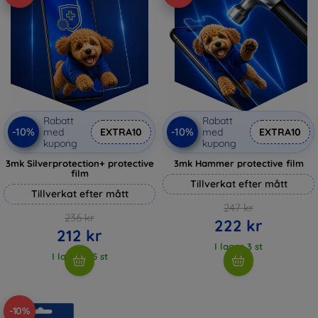
Rabatt
Rabatt
-10%
-10%
med
EXTRA10
med
EXTRA10
kupong
kupong
3mk Silverprotection+ protective
3mk Hammer protective film
film
Tillverkat efter mått
Tillverkat efter mått
247 kr
236 kr
222 kr
212 kr
I lager 3 st
I lager > 5 st
-10%