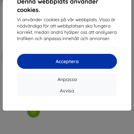
Denna webbplats använder
cookies.
Vi använder cookies på vår webbplats. Vissa är
nödvändiga för att webbplatsen ska fungera
korrekt, medan andra hjälper oss att analysera
trafiken och anpassa innehåll och annonser.
Rabatt
-10%
med
EXTRA10
Acceptera
kupong
3mk FlexibleGlass Hybrid glass
for Acer Iconia iM10-22
Anpassa
225 kr
202 kr
Avvisa
I lager > 5 st