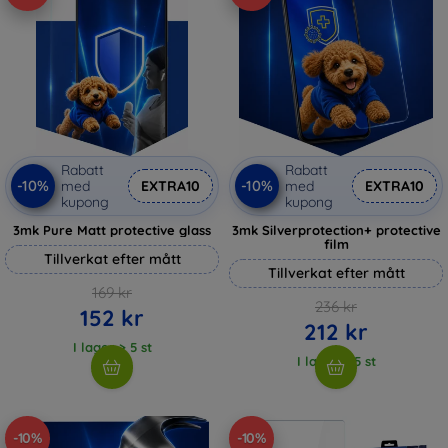
Rabatt
Rabatt
-10%
-10%
med
EXTRA10
med
EXTRA10
kupong
kupong
3mk Pure Matt protective glass
3mk Silverprotection+ protective
film
Tillverkat efter mått
Tillverkat efter mått
169 kr
236 kr
152 kr
212 kr
I lager > 5 st
I lager > 5 st
-10%
-10%