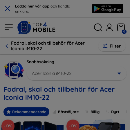
×
Ladda ner vår app
och handla
enklare.
0
Fodral, skal och tillbehör för Acer
Filter
Iconia iM10-22
Snabbsökning
Acer Iconia iM10-22
Fodral, skal och tillbehör för Acer
Iconia iM10-22
Rekommenderade
Bästsäljare
Billig
Dyrt
-10%
-10%