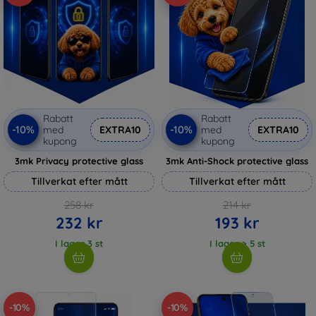
Rabatt
Rabatt
-10%
-10%
med
EXTRA10
med
EXTRA10
kupong
kupong
3mk Privacy protective glass
3mk Anti-Shock protective glass
Tillverkat efter mått
Tillverkat efter mått
258 kr
214 kr
232 kr
193 kr
I lager 3 st
I lager > 5 st
-10%
-10%