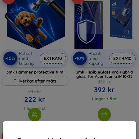
Rabatt
Rabatt
-10%
-10%
med
EXTRA10
med
EXTRA10
kupong
kupong
3mk Hammer protective film
3mk FlexibleGlass Pro Hybrid
glass for Acer Iconia iM10-22
Tillverkat efter mått
436 kr
392 kr
247 kr
222 kr
I lager > 5 st
I lager 4 st
-10%