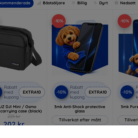
kommenderade
Bästsäljare
Billig
Dyrt
Nedsatt
-10%
-10%
Rabatt
Rabatt
R
%
-10%
-10%
med
EXTRA10
med
EXTRA10
kupong
kupong
UZ DJI Mini / Osmo
3mk Anti-Shock protective
3mk Pure
carrying case (black)
glass
225 kr
Tillverkat efter mått
Tillve
202 kr
214 kr
I lager > 5 st
193 kr