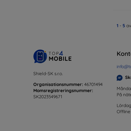
1
-
5
av
Kont
info@t
Shield-SK s.r.o.
Skr
Organisationsnummer:
46701494
Måndag 
Momsregistreringsnummer:
På nät
SK2023549671
Lördag
Offline