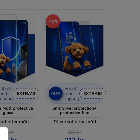
-10%
abatt
Rabatt
-10%
med
EXTRA10
med
EXTRA10
kupong
kupong
 Matt protective
3mk Silverprotection+
glass
protective film
rkat efter mått
Tillverkat efter mått
170 kr
236 kr
153 kr
212 kr