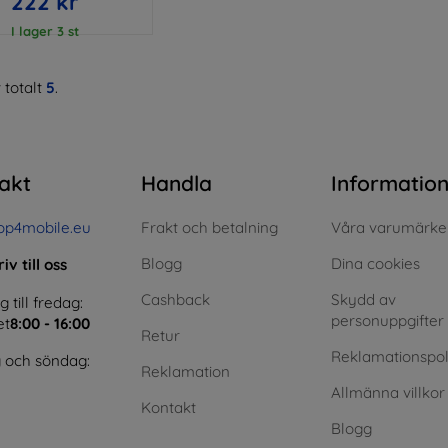
222 kr
I lager 3 st
 totalt
5
.
akt
Handla
Informatio
op4mobile.eu
Frakt och betalning
Våra varumärke
Blogg
Dina cookies
iv till oss
Cashback
Skydd av
till fredag:
personuppgifter
et
8:00 - 16:00
Retur
Reklamationspol
 och söndag:
Reklamation
Allmänna villkor
Kontakt
Blogg