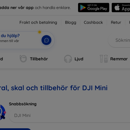
adda ner vår app
och handla enklare.
Frakt och betalning
Blogg
Cashback
Retur
du hjälp?
mmen till vår we
|
dd
Tillbehör
Ljud
Remmar
al, skal och tillbehör för DJI Mini
Snabbsökning
DJI Mini