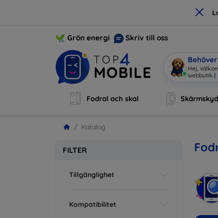
×
L
Grön energi
Skriv till oss
Behöver 
Hej, välko
Fodral och skal
Skärmsky
Katalog
Fodr
FILTER
Tillgänglighet
Kompatibilitet