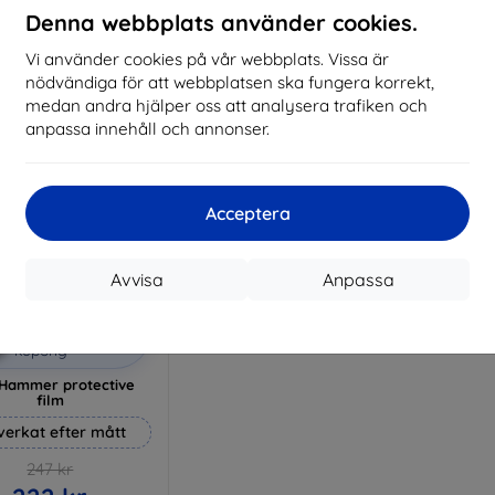
Denna webbplats använder cookies.
I lager > 5 st
I 
Vi använder cookies på vår webbplats. Vissa är
nödvändiga för att webbplatsen ska fungera korrekt,
medan andra hjälper oss att analysera trafiken och
anpassa innehåll och annonser.
Acceptera
Avvisa
Anpassa
Rabatt
%
med
EXTRA10
kupong
Hammer protective
film
lverkat efter mått
247 kr