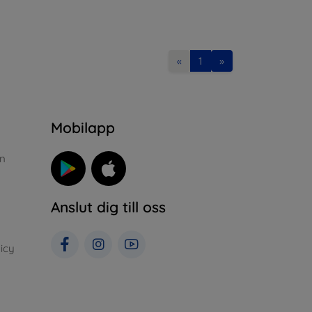
«
1
»
n
Mobilapp
n
Anslut dig till oss
icy