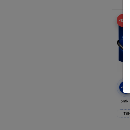
-10%
-10
3mk 
Til