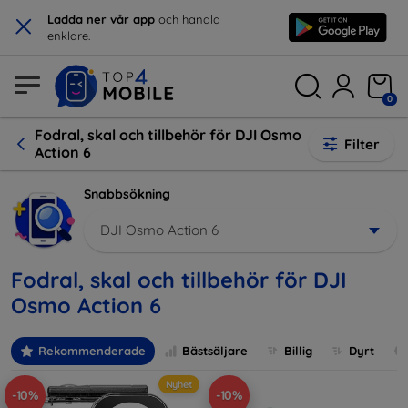
×
Ladda ner vår app
och handla
enklare.
0
Fodral, skal och tillbehör för DJI Osmo
Filter
Action 6
Snabbsökning
DJI Osmo Action 6
Fodral, skal och tillbehör för DJI
Osmo Action 6
Rekommenderade
Bästsäljare
Billig
Dyrt
Nyhet
-10%
-10%