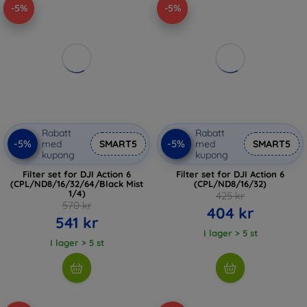
-5%
-5%
Rabatt
Rabatt
-5%
-5%
med
SMART5
med
SMART5
kupong
kupong
Filter set for DJI Action 6
Filter set for DJI Action 6
(CPL/ND8/16/32/64/Black Mist
(CPL/ND8/16/32)
1/4)
425 kr
570 kr
404 kr
541 kr
I lager > 5 st
I lager > 5 st