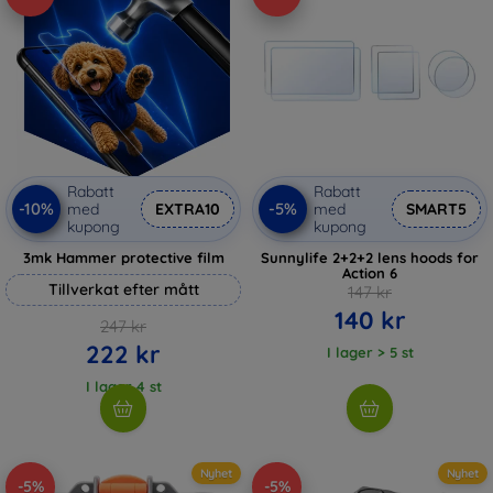
Rabatt
Rabatt
-10%
-5%
med
EXTRA10
med
SMART5
kupong
kupong
3mk Hammer protective film
Sunnylife 2+2+2 lens hoods for
Action 6
Tillverkat efter mått
147 kr
140 kr
247 kr
222 kr
I lager > 5 st
I lager 4 st
Nyhet
Nyhet
-5%
-5%