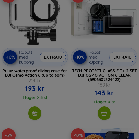
Rabatt
Rabatt
-10%
-10%
med
EXTRA10
med
EXTRA10
kupong
kupong
Puluz waterproof diving case for
TECH-PROTECT GLASS FIT+ 2-SET
DJI Osmo Action 6 (up to 60m)
DJI OSMO ACTION 6 CLEAR
(5906302324422)
214 kr
159 kr
193 kr
143 kr
I lager > 5 st
I lager 4 st
-5%
-10%