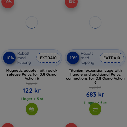
-10%
-10%
Rabatt
Rabatt
-10%
-10%
med
EXTRA10
med
EXTRA10
kupong
kupong
Magnetic adapter with quick
Titanium expansion cage with
release Puluz for DJI Osmo
handle and additional Puluz
Action 6
connections for DJI Osmo Action
6
136 kr
759 kr
122 kr
683 kr
I lager > 5 st
I lager > 5 st