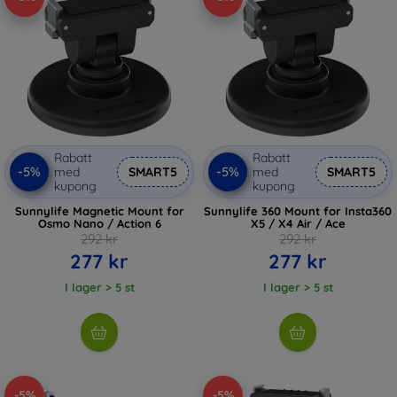
Rabatt
Rabatt
-5%
-5%
med
SMART5
med
SMART5
kupong
kupong
Sunnylife Magnetic Mount for
Sunnylife 360 Mount for Insta360
Osmo Nano / Action 6
X5 / X4 Air / Ace
292 kr
292 kr
277 kr
277 kr
I lager > 5 st
I lager > 5 st
-5%
-5%