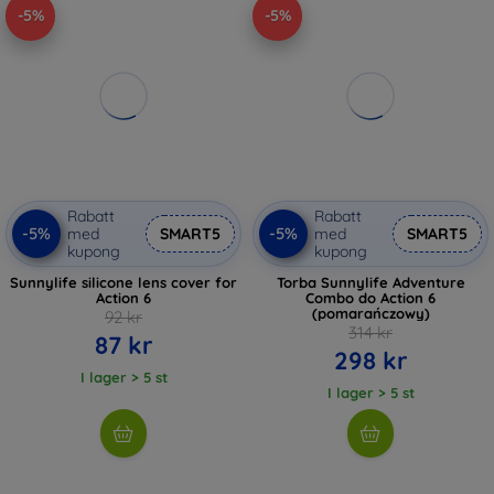
-5%
-5%
Rabatt
Rabatt
-5%
-5%
med
SMART5
med
SMART5
kupong
kupong
Sunnylife silicone lens cover for
Torba Sunnylife Adventure
Action 6
Combo do Action 6
(pomarańczowy)
92 kr
314 kr
87 kr
298 kr
I lager > 5 st
I lager > 5 st