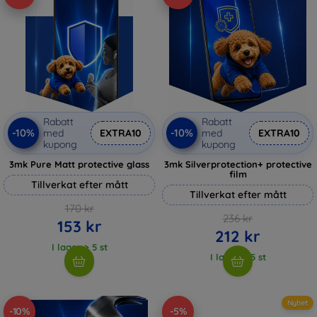
Rabatt
Rabatt
-10%
-10%
med
EXTRA10
med
EXTRA10
kupong
kupong
3mk Pure Matt protective glass
3mk Silverprotection+ protective
film
Tillverkat efter mått
Tillverkat efter mått
170 kr
236 kr
153 kr
212 kr
I lager > 5 st
I lager > 5 st
Nyhet
-10%
-5%