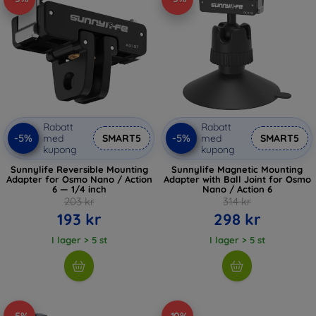
Rabatt
Rabatt
-5%
-5%
med
SMART5
med
SMART5
kupong
kupong
Sunnylife Reversible Mounting
Sunnylife Magnetic Mounting
Adapter for Osmo Nano / Action
Adapter with Ball Joint for Osmo
6 — 1/4 inch
Nano / Action 6
203 kr
314 kr
193 kr
298 kr
I lager > 5 st
I lager > 5 st