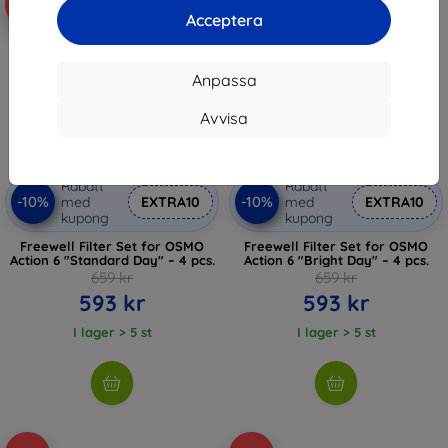
-10%
-10%
Acceptera
Anpassa
Avvisa
Rabatt
Rabatt
-10%
-10%
med
EXTRA10
med
EXTRA10
kupong
kupong
Freewell Filter Set for OSMO
Freewell Filter Set for OSMO
Action 6 "Standard Day" – 4 pcs.
Action 6 "Bright Day" – 4 pcs.
659 kr
659 kr
593 kr
593 kr
I lager > 5 st
I lager > 5 st