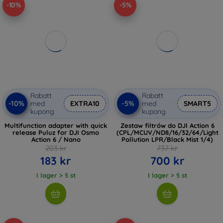
-10%
-5%
Rabatt
Rabatt
-10%
-5%
med
EXTRA10
med
SMART5
kupong
kupong
Multifunction adapter with quick
Zestaw filtrów do DJI Action 6
release Puluz for DJI Osmo
(CPL/MCUV/ND8/16/32/64/Light
Action 6 / Nano
Pollution LPR/Black Mist 1/4)
203 kr
737 kr
183 kr
700 kr
I lager > 5 st
I lager > 5 st