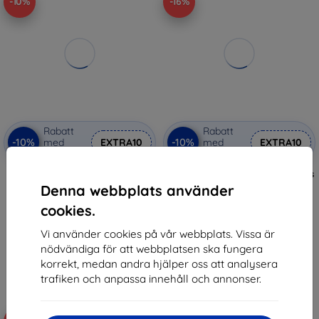
-10%
-16%
Rabatt
Rabatt
-10%
-10%
med
EXTRA10
med
EXTRA10
kupong
kupong
Freewell Klatka Osmo Action 6
3mk Cam Protection Hybrid glass
Creator Pro
for DJI Osmo Action 6
Denna webbplats använder
1 059 kr
136 kr
cookies.
953 kr
114 kr
Vi använder cookies på vår webbplats. Vissa är
I lager > 5 st
Sista varan i lager
nödvändiga för att webbplatsen ska fungera
korrekt, medan andra hjälper oss att analysera
trafiken och anpassa innehåll och annonser.