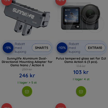
-5%
-10%
Rabatt
Rabatt
-5%
-10%
med
SMART5
med
EXTRA10
kupong
kupong
Sunnylife Aluminum Dual-
Puluz tempered glass set for DJI
Directional Mounting Adapter for
Osmo Action 6 (3 pcs).
Osmo Nano / Action 6
114 kr
259 kr
103 kr
246 kr
I lager 4 st
I lager > 5 st