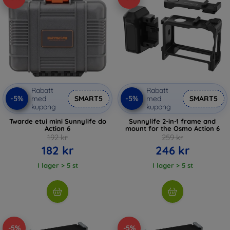
Rabatt
Rabatt
-5%
-5%
med
SMART5
med
SMART5
kupong
kupong
Twarde etui mini Sunnylife do
Sunnylife 2-in-1 frame and
Action 6
mount for the Osmo Action 6
192 kr
259 kr
182 kr
246 kr
I lager > 5 st
I lager > 5 st
-5%
-5%