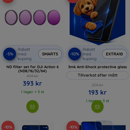
Rabatt
Rabatt
-5%
-10%
med
SMART5
med
EXTRA10
kupong
kupong
ND filter set for DJI Action 6
3mk Anti-Shock protective glass
(ND8/16/32/64)
Tillverkat efter mått
414 kr
393 kr
214 kr
193 kr
I lager > 5 st
I lager > 5 st
-10%
-10%