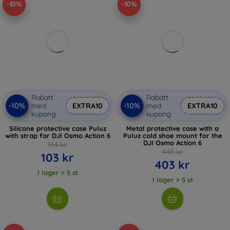
-10%
-10%
Rabatt
Rabatt
-10%
-10%
med
EXTRA10
med
EXTRA10
kupong
kupong
Silicone protective case Puluz
Metal protective case with a
with strap for DJI Osmo Action 6
Puluz cold shoe mount for the
DJI Osmo Action 6
114 kr
448 kr
103 kr
403 kr
I lager > 5 st
I lager > 5 st