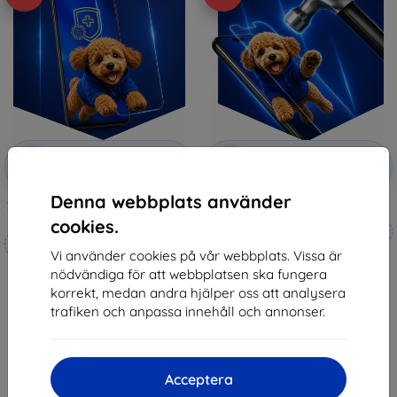
Rabatt
Rabatt
-10%
-10%
med
EXTRA10
med
EXTRA10
kupong
kupong
Denna webbplats använder
3mk Silverprotection+ protective
3mk Hammer protective film
film
cookies.
Tillverkat efter mått
Tillverkat efter mått
Vi använder cookies på vår webbplats. Vissa är
248 kr
237 kr
nödvändiga för att webbplatsen ska fungera
223 kr
213 kr
korrekt, medan andra hjälper oss att analysera
I lager 4 st
trafiken och anpassa innehåll och annonser.
I lager > 5 st
Acceptera