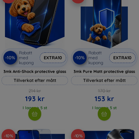
Rabatt
Rabatt
-10%
-10%
med
EXTRA10
med
EXTRA10
kupong
kupong
3mk Anti-Shock protective glass
3mk Pure Matt protective glass
Tillverkat efter mått
Tillverkat efter mått
214 kr
170 kr
193 kr
153 kr
I lager > 5 st
I lager > 5 st
-10%
-10%