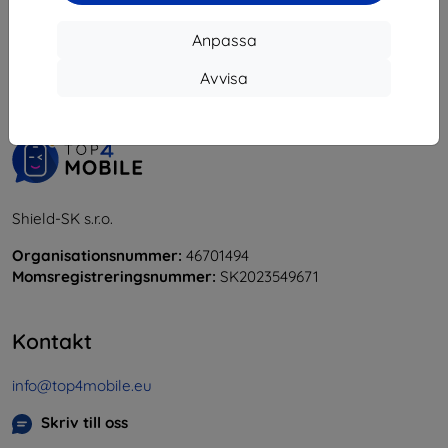
1
-
6
av totalt
6
.
Anpassa
«
1
»
Avvisa
Shield-SK s.r.o.
Organisationsnummer:
46701494
Momsregistreringsnummer:
SK2023549671
Kontakt
info@top4mobile.eu
Skriv till oss