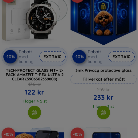
Rabatt
Rabatt
-10%
-10%
med
EXTRA10
med
EXTRA10
kupong
kupong
TECH-PROTECT GLASS FIT+ 2-
3mk Privacy protective glass
PACK AMAZFIT T-REX ULTRA 2
CLEAR (5906302339808)
Tillverkat efter mått
136 kr
259 kr
122 kr
233 kr
I lager > 5 st
I lager 3 st
-10%
-10%