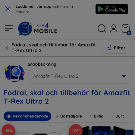
×
Ladda ner vår app
och handla
enklare.
0
Fodral, skal och tillbehör för Amazfit
Filter
T-Rex UItra 2
Snabbsökning
Amazfit T-Rex UItra 2
Fodral, skal och tillbehör för Amazfit
T-Rex UItra 2
Rekommenderade
Bästsäljare
Billig
Dyrt
-10%
-10%