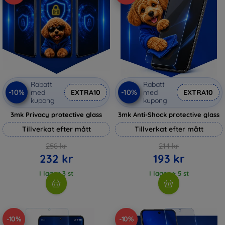
Rabatt
Rabatt
-10%
-10%
med
EXTRA10
med
EXTRA10
kupong
kupong
3mk Privacy protective glass
3mk Anti-Shock protective glass
Tillverkat efter mått
Tillverkat efter mått
258 kr
214 kr
232 kr
193 kr
I lager 3 st
I lager > 5 st
-10%
-10%