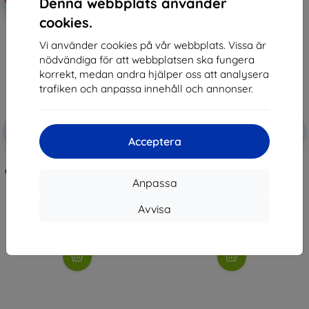
Denna webbplats använder
cookies.
Vi använder cookies på vår webbplats. Vissa är
nödvändiga för att webbplatsen ska fungera
korrekt, medan andra hjälper oss att analysera
trafiken och anpassa innehåll och annonser.
Rabatt
Rabatt
-10%
-10%
med
EXTRA10
med
EXTRA10
Acceptera
kupong
kupong
UNIQ Fluo x Smart-Fit Strap for
UNIQ Fluo x Smart-Fit Strap for
Garmin 22mm Lime (UNIQ-22MM-
Garmin 22mm Black (UNIQ-
FLUODLIM)
22MM-FLUOMBLK)
Anpassa
425 kr
425 kr
382 kr
382 kr
Avvisa
I lager > 5 st
I lager > 5 st