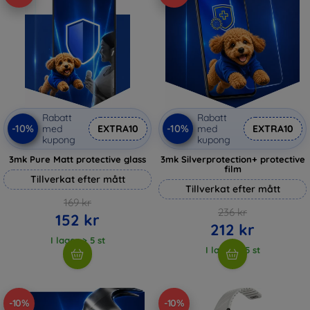
Rabatt
Rabatt
-10%
-10%
med
EXTRA10
med
EXTRA10
kupong
kupong
3mk Pure Matt protective glass
3mk Silverprotection+ protective
film
Tillverkat efter mått
Tillverkat efter mått
169 kr
236 kr
152 kr
212 kr
I lager > 5 st
I lager > 5 st
-10%
-10%