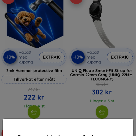
Rabatt
Rabatt
-10%
-10%
med
EXTRA10
med
EXTRA10
kupong
kupong
3mk Hammer protective film
UNIQ Fluo x Smart-Fit Strap for
Garmin 22mm Gray (UNIQ-22MM-
Tillverkat efter mått
FLUOMGRY)
425 kr
247 kr
382 kr
222 kr
I lager > 5 st
I lager 4 st
-10%
-10%