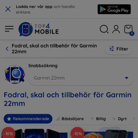
×
Ladda ner vår app
och handla
enklare.
0
Fodral, skal och tillbehör för Garmin
Filter
22mm
Snabbsökning
Garmin 22mm
Fodral, skal och tillbehör för Garmin
22mm
Rekommenderade
Bästsäljare
Billig
Dyrt
-10%
-10%