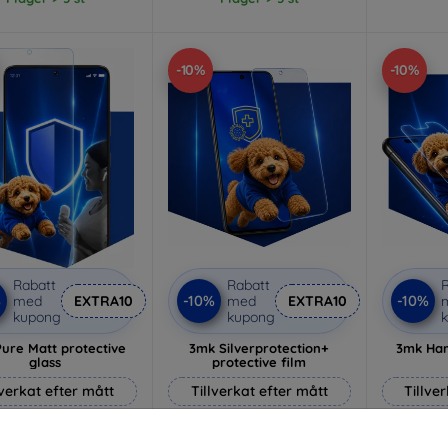
-10%
-10%
Rabatt
Rabatt
R
%
-10%
-10%
med
EXTRA10
med
EXTRA10
kupong
kupong
ure Matt protective
3mk Silverprotection+
3mk Ham
glass
protective film
lverkat efter mått
Tillverkat efter mått
Tillve
170 kr
236 kr