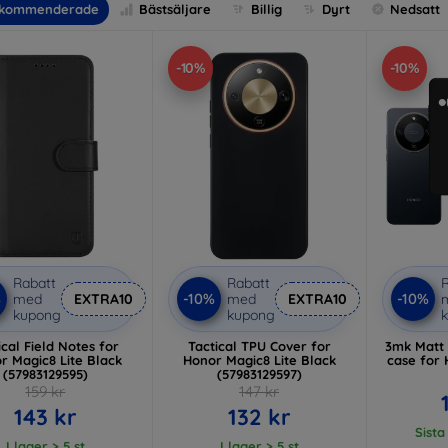
kommenderade
Bästsäljare
Billig
Dyrt
Nedsatt
-10%
-10%
Rabatt
Rabatt
R
%
-10%
-10%
med
EXTRA10
med
EXTRA10
kupong
kupong
ical Field Notes for
Tactical TPU Cover for
3mk Matt
r Magic8 Lite Black
Honor Magic8 Lite Black
case for 
(57983129595)
(57983129597)
159 kr
147 kr
143 kr
132 kr
Sista
I lager > 5 st
I lager > 5 st