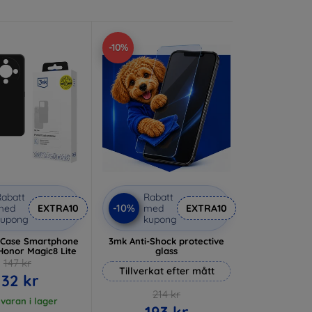
-10%
abatt
Rabatt
-10%
med
EXTRA10
med
EXTRA10
kupong
kupong
 Case Smartphone
3mk Anti-Shock protective
Honor Magic8 Lite
glass
147 kr
Tillverkat efter mått
132 kr
214 kr
 varan i lager
193 kr