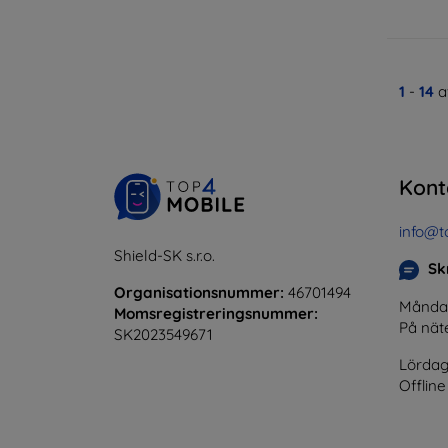
1
-
14
a
Kont
info@t
Shield-SK s.r.o.
Skr
Organisationsnummer:
46701494
Måndag 
Momsregistreringsnummer:
På nät
SK2023549671
Lördag
Offline