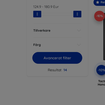
Re
124.9
-
180.9
Eur
-10%
Tillverkare
Färg
Avancerat filter
-10
Resultat
14
Tact
Hono