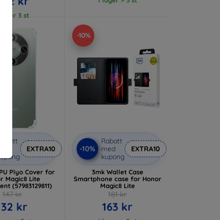
222 kr
 lager 3 st
-10%
abatt
Rabatt
-10%
med
EXTRA10
med
EXTRA10
kupong
kupong
TPU Plyo Cover for
3mk Wallet Case
r Magic8 Lite
Smartphone case for Honor
ent (57983129811)
Magic8 Lite
147 kr
181 kr
132 kr
163 kr