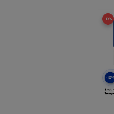
-10%
-10
3mk H
Tempe