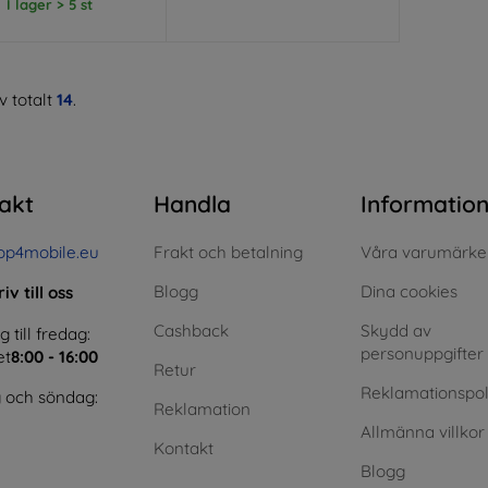
I lager > 5 st
v totalt
14
.
akt
Handla
Informatio
op4mobile.eu
Frakt och betalning
Våra varumärke
Blogg
Dina cookies
iv till oss
Cashback
Skydd av
till fredag:
personuppgifter
et
8:00 - 16:00
Retur
Reklamationspol
 och söndag:
Reklamation
Allmänna villkor
Kontakt
Blogg