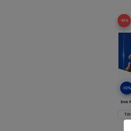
-10%
-10
3mk P
Til