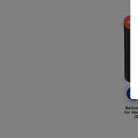
-10%
-10
Belin
for Ho
(