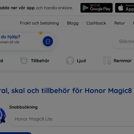
adda ner vår app
och handla enklare.
Frakt och betalning
Blogg
Cashback
Retur
du hjälp?
m
|
dd
Tillbehör
Ljud
Remmar
al, skal och tillbehör för Honor Magic8 
Snabbsökning
Honor Magic8 Lite