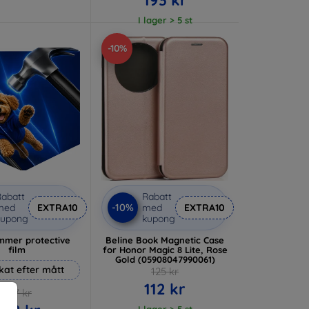
I lager > 5 st
-10%
abatt
Rabatt
-10%
med
EXTRA10
med
EXTRA10
kupong
kupong
mer protective
Beline Book Magnetic Case
film
for Honor Magic 8 Lite, Rose
Gold (05908047990061)
rkat efter mått
125 kr
112 kr
247 kr
I lager > 5 st