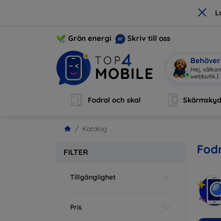
×
L
Grön energi
Skriv till oss
Behöver 
Hej, välko
Fodral och skal
Skärmsky
Katalog
Fodr
FILTER
Tillgänglighet
Pris