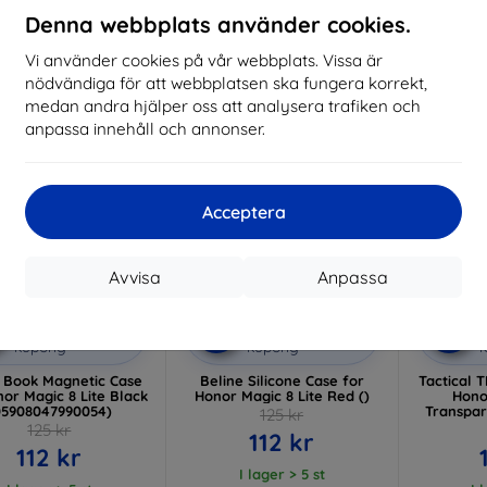
153 kr
212 kr
Denna webbplats använder cookies.
I lager > 5 st
I lager > 5 st
I
Vi använder cookies på vår webbplats. Vissa är
-10%
-10%
nödvändiga för att webbplatsen ska fungera korrekt,
medan andra hjälper oss att analysera trafiken och
anpassa innehåll och annonser.
Acceptera
Avvisa
Anpassa
Rabatt
Rabatt
R
%
-10%
-10%
med
EXTRA10
med
EXTRA10
kupong
kupong
e Book Magnetic Case
Beline Silicone Case for
Tactical 
nor Magic 8 Lite Black
Honor Magic 8 Lite Red ()
Hono
05908047990054)
Transpar
125 kr
125 kr
112 kr
112 kr
I lager > 5 st