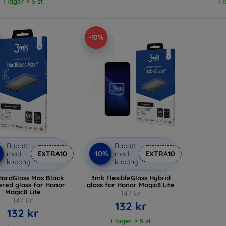
I lager > 5 st
I 
-10%
Rabatt
Rabatt
%
-10%
med
EXTRA10
med
EXTRA10
kupong
kupong
ardGlass Max Black
3mk FlexibleGlass Hybrid
red glass for Honor
glass for Honor Magic8 Lite
Magic8 Lite
147 kr
147 kr
132 kr
132 kr
I lager > 5 st