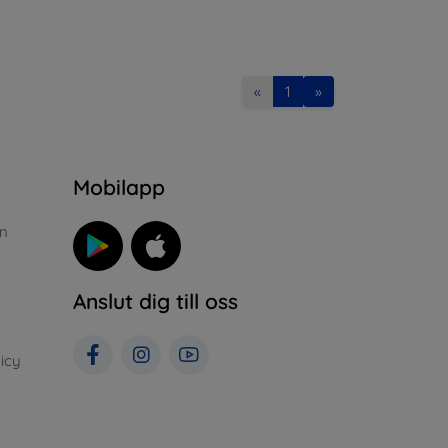
«
1
»
n
Mobilapp
n
Anslut dig till oss
icy