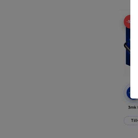
-10%
-10
3mk 
Til