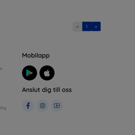
«
1
»
n
Mobilapp
n
Anslut dig till oss
icy