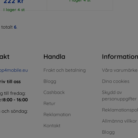
222 kr
I lager 4 st
 totalt
6
.
akt
Handla
Informatio
op4mobile.eu
Frakt och betalning
Våra varumärke
Blogg
Dina cookies
iv till oss
Cashback
Skydd av
till fredag:
personuppgifter
et
8:00 - 16:00
Retur
Reklamationspol
 och söndag:
Reklamation
Allmänna villkor
Kontakt
Blogg