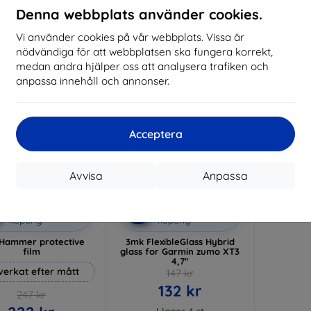
Denna webbplats använder cookies.
I lager > 5 st
I 
Vi använder cookies på vår webbplats. Vissa är
-10%
nödvändiga för att webbplatsen ska fungera korrekt,
medan andra hjälper oss att analysera trafiken och
anpassa innehåll och annonser.
Acceptera
Avvisa
Anpassa
Rabatt
Rabatt
%
-10%
med
EXTRA10
med
EXTRA10
kupong
kupong
Hammer protective
3mk FlexibleGlass Hybrid
film
glass for Garmin zumo XT3
4,7"
lverkat efter mått
147 kr
132 kr
247 kr
I lager 4 st