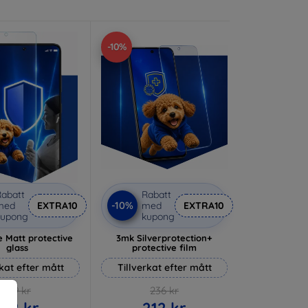
-10%
abatt
Rabatt
-10%
med
EXTRA10
med
EXTRA10
kupong
kupong
 Matt protective
3mk Silverprotection+
glass
protective film
rkat efter mått
Tillverkat efter mått
169 kr
236 kr
152 kr
212 kr