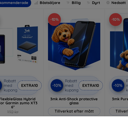
kommenderade
Bästsäljare
Billig
Dyrt
Nedsatt
-10%
-10%
Rabatt
Rabatt
R
%
-10%
-10%
med
EXTRA10
med
EXTRA10
kupong
kupong
lexibleGlass Hybrid
3mk Anti-Shock protective
3mk Pure
 for Garmin zumo XT3
glass
6"
Tillverkat efter mått
Tillve
192 kr
173 kr
214 kr
193 kr
sta varan i lager