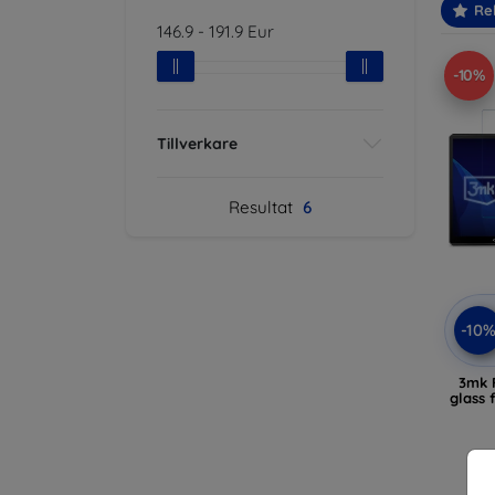
Re
146.9
-
191.9
Eur
-10%
Tillverkare
Resultat
6
-10
3mk F
glass
Si