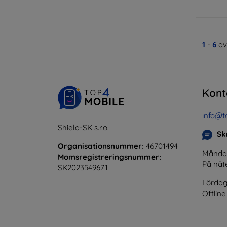
1
-
6
av
Kont
info@t
Shield-SK s.r.o.
Skr
Organisationsnummer:
46701494
Måndag 
Momsregistreringsnummer:
På nät
SK2023549671
Lördag
Offline