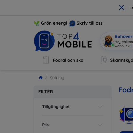
×
L
Grön energi
Skriv till oss
Behöver 
Hej, välkom
webbutik.
|
Fodral och skal
Skärmsky
Katalog
Fodr
FILTER
Tillgänglighet
Pris