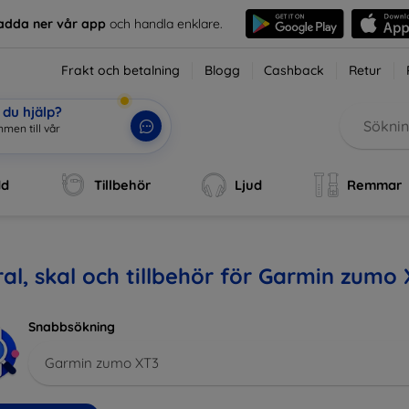
adda ner vår app
och handla enklare.
Frakt och betalning
Blogg
Cashback
Retur
du hjälp?
men till vår
dd
Tillbehör
Ljud
Remmar
al, skal och tillbehör för Garmin zumo
Snabbsökning
Garmin zumo XT3