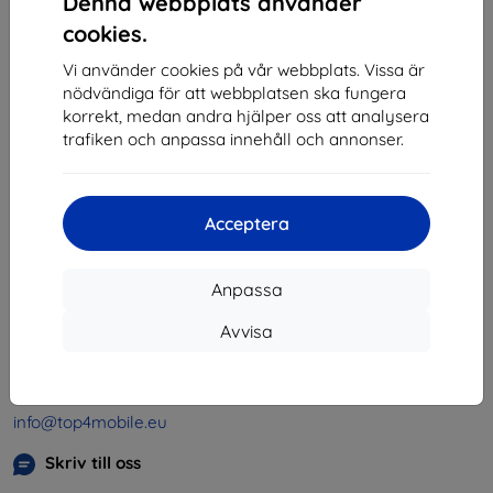
Denna webbplats använder
1
-
4
av totalt
4
.
cookies.
«
1
»
Vi använder cookies på vår webbplats. Vissa är
nödvändiga för att webbplatsen ska fungera
korrekt, medan andra hjälper oss att analysera
trafiken och anpassa innehåll och annonser.
Acceptera
Shield-SK s.r.o.
Organisationsnummer:
46701494
Anpassa
Momsregistreringsnummer:
SK2023549671
Avvisa
Kontakt
info@top4mobile.eu
Skriv till oss