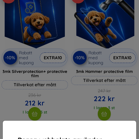
Rabatt
Rabatt
-10%
-10%
med
EXTRA10
med
EXTRA10
kupong
kupong
3mk Silverprotection+ protective
3mk Hammer protective film
film
Tillverkat efter mått
Tillverkat efter mått
247 kr
236 kr
222 kr
212 kr
I lager 3 st
I lager > 5 st