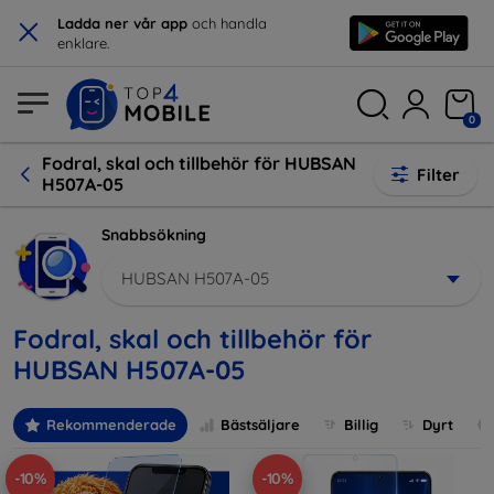
×
Ladda ner vår app
och handla
enklare.
0
Fodral, skal och tillbehör för HUBSAN
Filter
H507A-05
Snabbsökning
HUBSAN H507A-05
Fodral, skal och tillbehör för
HUBSAN H507A-05
Rekommenderade
Bästsäljare
Billig
Dyrt
-10%
-10%