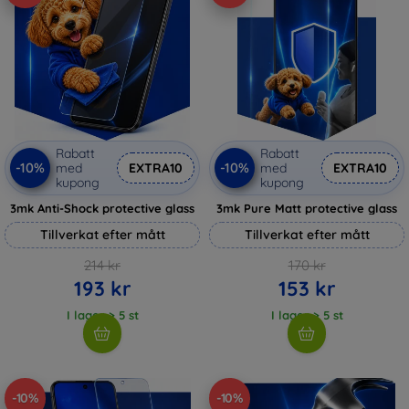
Rabatt
Rabatt
-10%
-10%
med
EXTRA10
med
EXTRA10
kupong
kupong
3mk Anti-Shock protective glass
3mk Pure Matt protective glass
Tillverkat efter mått
Tillverkat efter mått
214 kr
170 kr
193 kr
153 kr
I lager > 5 st
I lager > 5 st
-10%
-10%