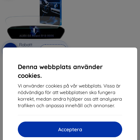
Rabatt
-10%
med
EXTRA10
kupong
3mk TechWrap Matte Center
Denna webbplats använder
Display Protective film for AUDI
S5 Avant B10 2025-
cookies.
570 kr
513 kr
Vi använder cookies på vår webbplats. Vissa är
nödvändiga för att webbplatsen ska fungera
I lager 1 st
korrekt, medan andra hjälper oss att analysera
trafiken och anpassa innehåll och annonser.
Acceptera
1
-
5
av totalt
5
.