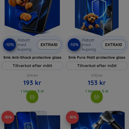
Rabatt
Rabatt
-10%
-10%
med
EXTRA10
med
EXTRA10
kupong
kupong
3mk Anti-Shock protective glass
3mk Pure Matt protective glass
Tillverkat efter mått
Tillverkat efter mått
214 kr
170 kr
193 kr
153 kr
I lager > 5 st
I lager > 5 st
-10%
-10%