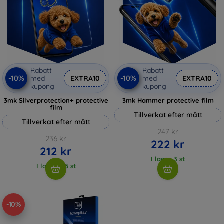
Rabatt
Rabatt
-10%
-10%
med
EXTRA10
med
EXTRA10
kupong
kupong
3mk Silverprotection+ protective
3mk Hammer protective film
film
Tillverkat efter mått
Tillverkat efter mått
247 kr
236 kr
222 kr
212 kr
I lager 3 st
I lager > 5 st
-10%