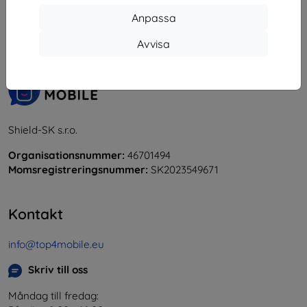
Anpassa
«
1
»
Avvisa
Shield-SK s.r.o.
Organisationsnummer:
46701494
Momsregistreringsnummer:
SK2023549671
Kontakt
info@top4mobile.eu
Skriv till oss
Måndag till fredag: