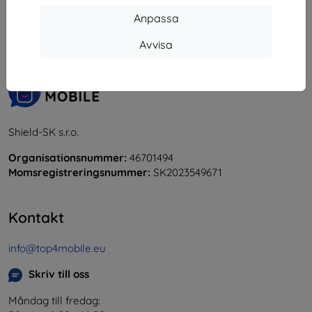
Anpassa
«
1
»
Avvisa
Shield-SK s.r.o.
Organisationsnummer:
46701494
Momsregistreringsnummer:
SK2023549671
Kontakt
info@top4mobile.eu
Skriv till oss
Måndag till fredag: