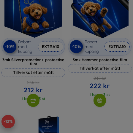
Rabatt
Rabatt
-10%
-10%
med
EXTRA10
med
EXTRA10
kupong
kupong
3mk Silverprotection+ protective
3mk Hammer protective film
film
Tillverkat efter mått
Tillverkat efter mått
247 kr
236 kr
222 kr
212 kr
I lager 3 st
I lager > 5 st
-10%