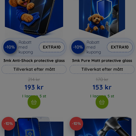
Rabatt
Rabatt
-10%
-10%
med
EXTRA10
med
EXTRA10
kupong
kupong
3mk Anti-Shock protective glass
3mk Pure Matt protective glass
Tillverkat efter mått
Tillverkat efter mått
214 kr
170 kr
193 kr
153 kr
I lager > 5 st
I lager > 5 st
-10%
-10%