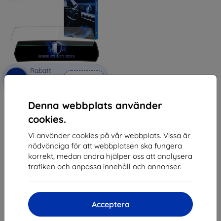
Rabatt
-10%
med
EXTRA10
kupong
3mk TechWrap Matte Center
Denna webbplats använder
Display Protective film for BMW
X1 U11 2023-
cookies.
570 kr
513 kr
Vi använder cookies på vår webbplats. Vissa är
nödvändiga för att webbplatsen ska fungera
I lager > 5 st
korrekt, medan andra hjälper oss att analysera
trafiken och anpassa innehåll och annonser.
Acceptera
1
-
5
av totalt
5
.