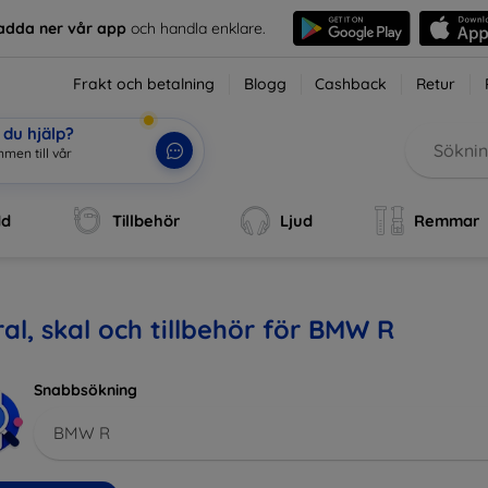
adda ner vår app
och handla enklare.
Frakt och betalning
Blogg
Cashback
Retur
du hjälp?
men till vår
dd
Tillbehör
Ljud
Remmar
al, skal och tillbehör för BMW R
Snabbsökning
BMW R