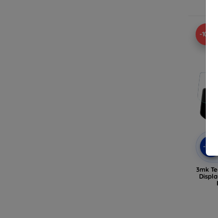
-10%
-10
3mk Te
Displa