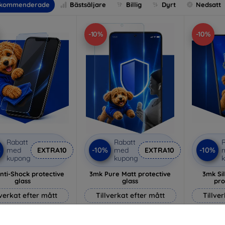
kommenderade
Bästsäljare
Billig
Dyrt
Nedsatt
-10%
-10%
Rabatt
Rabatt
R
%
-10%
-10%
med
EXTRA10
med
EXTRA10
kupong
kupong
nti-Shock protective
3mk Pure Matt protective
3mk Si
glass
glass
pro
lverkat efter mått
Tillverkat efter mått
Tillve
214 kr
170 kr
193 kr
153 kr