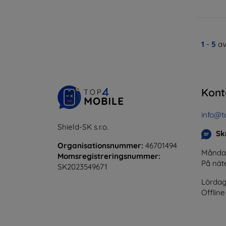
1
-
5
av
Kont
info@t
Shield-SK s.r.o.
Skr
Organisationsnummer:
46701494
Måndag 
Momsregistreringsnummer:
På nät
SK2023549671
Lördag
Offline