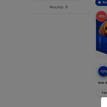
Re
Resultat
5
-10%
-10
3mk A
Til