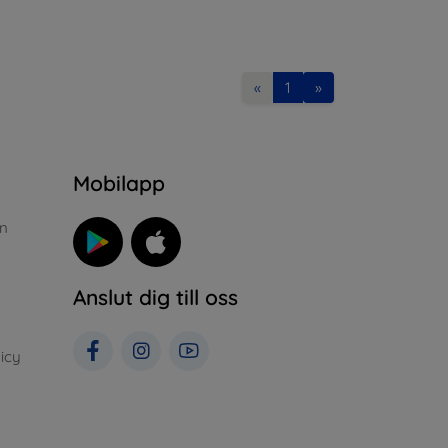
«
1
»
n
Mobilapp
n
Anslut dig till oss
icy