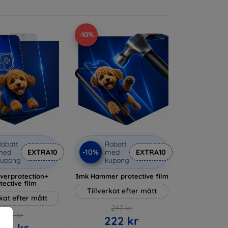
-10%
abatt
Rabatt
-10%
med
EXTRA10
med
EXTRA10
kupong
kupong
lverprotection+
3mk Hammer protective film
tective film
Tillverkat efter mått
rkat efter mått
247 kr
236 kr
222 kr
212 kr