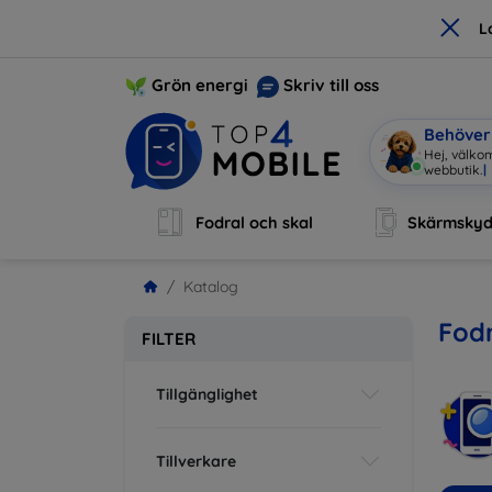
×
L
Grön energi
Skriv till oss
Behöver 
Hej, välkom
webbutik.
|
Fodral och skal
Skärmsky
Katalog
Fodr
FILTER
Tillgänglighet
Tillverkare