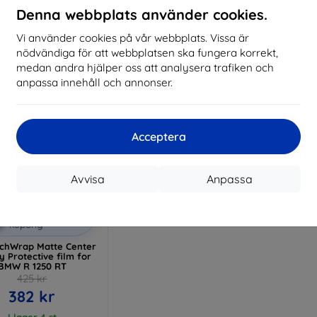
Denna webbplats använder cookies.
I lager > 5 st
I lager > 5 st
I 
Vi använder cookies på vår webbplats. Vissa är
nödvändiga för att webbplatsen ska fungera korrekt,
medan andra hjälper oss att analysera trafiken och
anpassa innehåll och annonser.
Acceptera
Avvisa
Anpassa
Rabatt
%
med
EXTRA10
kupong
chWrap Matte Center
y Protective film for
BMW R 1250 RT
425 kr
382 kr
I lager 4 st